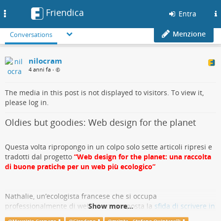
Friendica
Toggle
Entra
navigation
Menzione
Conversations
nilocram
4 anni fa
•
The media in this post is not displayed to visitors. To view it,
please log in.
Oldies but goodies: Web design for the planet
Questa volta ripropongo in un colpo solo sette articoli ripresi e
tradotti dal progetto
“Web design for the planet: una raccolta
di buone pratiche per un web più ecologico”
Nathalie, un’ecologista francese che si occupa
professionalmente di web, si era proposta la
Show more...
sfida di scrivere in
30 giorni una serie di 30 articoli che si occupassero dei temi