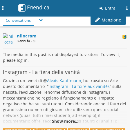
Friendica
Toggle
Entra
navigation
Menzione
Conversations
nilocram
3 anni fa
•
The media in this post is not displayed to visitors. To view it,
please log in.
Instagram - La fiera della vanità
Grazie a un tweet di
@
Alexis Kauffmann
, ho trovato su Arte
questo documentario: “
Instagram - La foire aux vanités
” sulla
nascita, l’evoluzione, l’enorme diffusione di Instagram, i
meccanismi che ne regolano il funzionamento e l’impatto
negativo che ha sui suoi utenti. Considerando anche il fatto del
grandissimo numero di giovani che utilizzano questo social
network (quasi tutti i miei studenti, ad esempio), il
documentario offre, secondo me, diversi spunti di analisi di
Show more...
grande interesse.