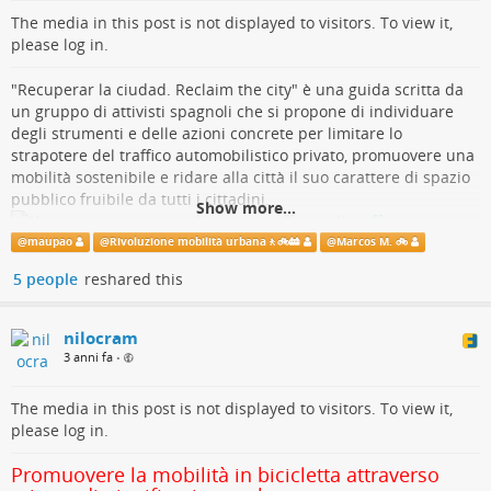
Il testo del racconto si può scaricare da qui:
The media in this post is not displayed to visitors. To view it,
dgxy.link/Rigenerata
Un grosso grazie a Tobi Rosswog e a ND
🙂✊
please log in.
L'autrice del testo ha deciso di rimanere anonima firmandosi
#
GKNFirenze
#
lavoro
#
CargoBike
#
solidarietà
#
Germania
con lo pseudonimo di Chitta.
#
MobiitàSostenibile
#
CrisiClimatica
"Recuperar la ciudad. Reclaim the city" è una guida scritta da
Buona lettura e buon ascolto
😀
@
nd.Aktuell
@
macfranc
@
lgsp
un gruppo di attivisti spagnoli che si propone di individuare
degli strumenti e delle azioni concrete per limitare lo
#
bici
#
bicicletta
#
cicliste
#
lettura
#
podcast
#
fediverso
Lastenrad aus besetzter Fabrik auf
strapotere del traffico automobilistico privato, promuovere una
#
funkwhale
Deutschlandtour
mobilità sostenibile e ridare alla città il suo carattere di spazio
@
Rivoluzione mobilità urbana🚶🚲🚋
@
macfranc
@
il_biciclista
pubblico fruibile da tutti i cittadini.
Show more...
🚲 :antifa: 🌈
@
Marcos M.
Die Belegschaft des besetzten Autozulieferwerks ex-GKN bei Florenz
baut mittlerweile Lastenräder. Mit einem davon touren Aktivisten durch
@
maupao
@
Rivoluzione mobilità urbana🚶🚲🚋
@
Marcos M. 🚲
Deutschland. Unser Autor ist mitgefahren.
La guida è disponibile sul web in spagnolo
5 people
reshared this
nd-aktuell.de
(
recuperarlaciudad.notion.site/…
) e in inglese
(
recuperarlaciudad.notion.site/…
) oppure dalle stesse pagine si
nilocram
può scaricare una versione bilingue in formato pdf.
3 anni fa
•
In italiano, al momento, è disponibile solo la prima parte della
guida (l'introduzione), qui sotto trovate l'incipit e questo è il link
The media in this post is not displayed to visitors. To view it,
per scaricare il testo tradotto finora:
please log in.
nilocram.eu/edu/Riprendersi_la…
Promuovere la mobilità in bicicletta attraverso
Sono disponibili in italiano anche due numeri della newsletter