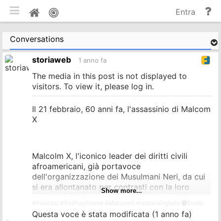
commuta tema mobile
Gu
Home
Entra
e
do
Conversations
storiaweb
1 anno fa
The media in this post is not displayed to
visitors. To view it, please log in.
Il 21 febbraio, 60 anni fa, l'assassinio di Malcom
X
Malcolm X, l'iconico leader dei diritti civili
afroamericani, già portavoce
dell'organizzazione dei Musulmani Neri, da cui
si era allontanato per contrasti con la loro
Show more...
guida, fu assassinato 60 anni fa, il 21 febbraio
#
Podcast
#
RaiPlaySound
#
MalcomX
#
lastoriaingiallo
@
Storia
1965.
Questa voce è stata modificata (
1 anno fa
)
Sebbene fosse noto per la sua retorica