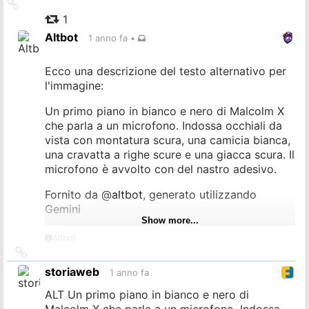
Collegamento
intransigente contro l'oppressione razziale le
all'originale
1
sue opinioni subirono una evoluzione verso la
Altbot
1 anno fa
•
fine della sua vita.
Egli aveva infatti sviluppato una posizione più
Ecco una descrizione del testo alternativo per
moderata e integrazionista, indicando una
l'immagine:
volontà di "accettare un uomo sulla base delle
sue azioni piuttosto che dei suoi geni".
Un primo piano in bianco e nero di Malcolm X
che parla a un microfono. Indossa occhiali da
Durante un viaggio alla Mecca, vide "pellegrini
vista con montatura scura, una camicia bianca,
di tutti i colori provenienti da ogni parte di
una cravatta a righe scure e una giacca scura. Il
questa Terra che mostravano uno spirito di
microfono è avvolto con del nastro adesivo.
unità e fratellanza" che cambiò la sua
prospettiva.
Fornito da
@
altbot
, generato utilizzando
Gemini
La vita e l'eredità di Malcolm X rimangono
Show more...
complesse e controverse anche 60 anni dopo
@
Altbot
la sua prematura scomparsa.
Collegamento
all'originale
storiaweb
Per saperne di più, ascolta l'episodio del
1 anno fa
#
podcast
#
lastoriaingiallo
di #
raiplaysound
ALT Un primo piano in bianco e nero di
👇
Malcolm X che parla a un microfono. Indossa