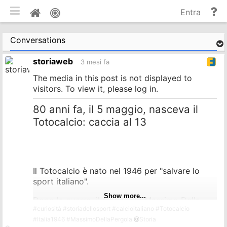
commuta tema mobile
Gu
Home
Entra
e
do
Conversations
storiaweb
3 mesi fa
The media in this post is not displayed to
visitors. To view it, please log in.
80 anni fa, il 5 maggio, nasceva il
Totocalcio: caccia al 13
Il Totocalcio è nato nel 1946 per "salvare lo
sport italiano".
Show more...
Dopo la guerra, il giornalista Massimo Della
#
curiosità
#
storiadellosport
#
calcioitaliano
#
Totocalcio
Pergola ebbe un'intuizione geniale: la schedina
#
Italia1946
#
MassimoDellaPergola
@
Storia
con 12 partite e i simboli 1, X, 2. Obiettivo