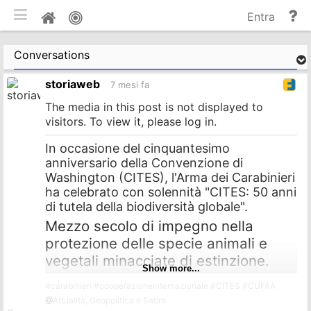
commuta tema mobile
Gu
Home
Entra
e
do
Conversations
storiaweb
7 mesi fa
The media in this post is not displayed to
visitors. To view it, please log in.
In occasione del cinquantesimo
anniversario della Convenzione di
Washington (CITES), l'Arma dei Carabinieri
ha celebrato con solennità "CITES: 50 anni
di tutela della biodiversità globale".
Mezzo secolo di impegno nella
protezione delle specie animali e
vegetali minacciate di estinzione.
Show more...
#
carabinieri
#
cooperazioneinternazionale
#
CITES
#
CUFAA
@
Attualità, Geopolitica e Satira