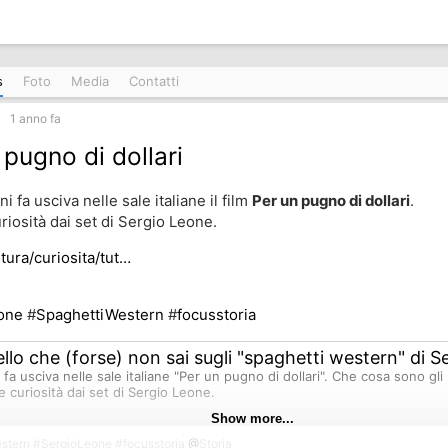
s
Foto
Media
Contatti
1 anno fa
 pugno di dollari
i fa usciva nelle sale italiane il film
Per un pugno di dollari
.
iosità dai set di Sergio Leone.
ltura/curiosita/tut…
one
#
SpaghettiWestern
#
focusstoria
llo che (forse) non sai sugli "spaghetti western" di 
 fa usciva nelle sale italiane "Per un pugno di dollari". Che cosa sono gl
 curiosità dai set di Sergio Leone.
Show more...
stern
#
SergioLeone
#
focusstoria
@
Storia