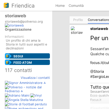
Friendica
Home
Comunità
storiaweb
Profilo
Conversation
storiaweb@poliverso.org
storiaweb
Organizzazione
Per un
Informazioni:
Un profilo di chi ama la
Storia in tutti suoi aspetti e
declinazioni
Sessant'ann
Qualche cur
SEGUI
focus.it/cu
FEED ATOM
117 contatti
@
Storia
#
SergioLe
Visualizza i contatti
Tutto que
Sessant’anni
Ecco qualche
Focus.it
#
SpaghettiWe