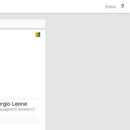
Gu
Entra
e
do
Sergio Leone
i spaghetti western?