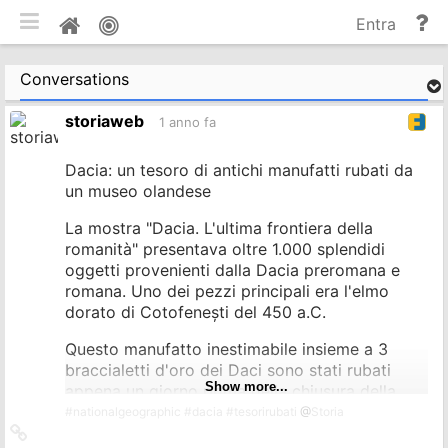
commuta tema mobile
Gu
Home
Entra
e
do
Conversations
storiaweb
1 anno fa
Dacia: un tesoro di antichi manufatti rubati da
un museo olandese
La mostra "Dacia. L'ultima frontiera della
romanità" presentava oltre 1.000 splendidi
oggetti provenienti dalla Dacia preromana e
romana. Uno dei pezzi principali era l'elmo
dorato di Cotofenești del 450 a.C.
Questo manufatto inestimabile insieme a 3
braccialetti d'oro dei Daci sono stati rubati
Show more...
appena un giorno prima della chiusura della
mostra al Museo Drents nei Paesi Bassi.
#
nationalgeographic
#
dacia
#
tesorirubati
@
Storia
Collegamento