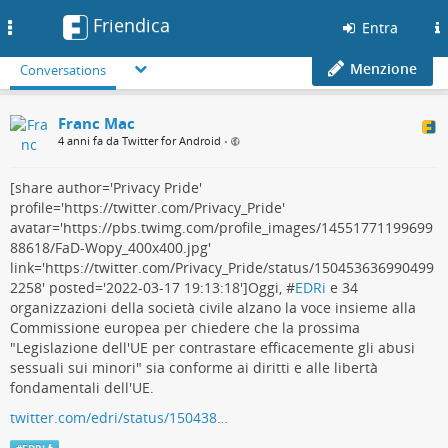
Friendica
Toggle
Entra
navigation
Menzione
Conversations
Franc Mac
4 anni fa da Twitter for Android
•
[share author='Privacy Pride'
profile='https://twitter.com/Privacy_Pride'
avatar='https://pbs.twimg.com/profile_images/14551771199699
88618/FaD-Wopy_400x400.jpg'
link='https://twitter.com/Privacy_Pride/status/150453636990499
2258' posted='2022-03-17 19:13:18']Oggi, #
EDRi
e 34
organizzazioni della società civile alzano la voce insieme alla
Commissione europea per chiedere che la prossima
"Legislazione dell'UE per contrastare efficacemente gli abusi
sessuali sui minori" sia conforme ai diritti e alle libertà
fondamentali dell'UE.
twitter.com/edri/status/150438…