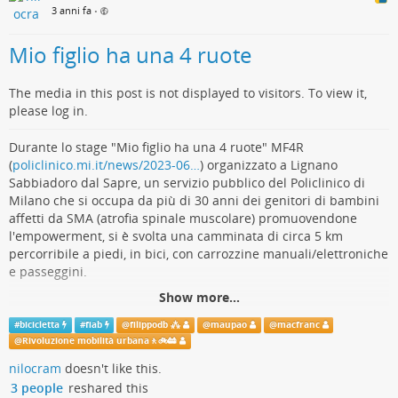
3 anni fa
•
Mio figlio ha una 4 ruote
Salvo alcune idee che contengono specifici riferimenti al
contesto e alla legislazione spagnoli, le altre idee hanno una
The media in this post is not displayed to visitors. To view it,
validità davvero universale.
please log in.
Perché non diffondere questa guida nelle amministrazioni
pubbliche e nelle scuole?
Durante lo stage "Mio figlio ha una 4 ruote" MF4R
Per intanto la traduzione italiana è a disposizione di tuttə,
(
policlinico.mi.it/news/2023-06…
) organizzato a Lignano
condividetela pure senza risparmio
😀
Sabbiadoro dal Sapre, un servizio pubblico del Policlinico di
La guida è distribuita con
licenza Creative Commons BY-NC-SA
Milano che si occupa da più di 30 anni dei genitori di bambini
affetti da SMA (atrofia spinale muscolare) promuovendone
l'empowerment, si è svolta una camminata di circa 5 km
Naturalmente un grandissimo grazie (muchissimas gracias 😀 a
percorribile a piedi, in bici, con carrozzine manuali/elettroniche
@Marcos M. e a tutte le persone che hanno collaborato alla
e passeggini.
stesura della versione originale in spagnolo.
Show more...
Si può scaricare il testo da qui:
dgxy.link/riprendersi_la_citta
Il percorso, individuato con la collaborazione di #
FIAB
#
bicicletta
#
fiab
@
filippodb ⁂
@
maupao
@
macfranc
#
MobilitàSostenibile
#
PianificazioneUrbana
#
SpazioPubblico
Monfalcone - BisiachINbici, tra la Riserva naturale regionale
@
Rivoluzione mobilità urbana🚶🚲🚋
#
città
#
PisteCiclabili
#
bicicletta
#
traduzioni
@
macfranc
Foce dell'Isonzo-Isola della Cona e Marina Julia (Monfalcone) si
nilocram
doesn't like this.
@
Rivoluzione mobilità urbana🚶🚲🚋
è svolto su un tratto della pista ciclabile Adria Bike
3 people
reshared this
(
adriabike.eu/it/interactive-ma…
) scelto in particolare perché