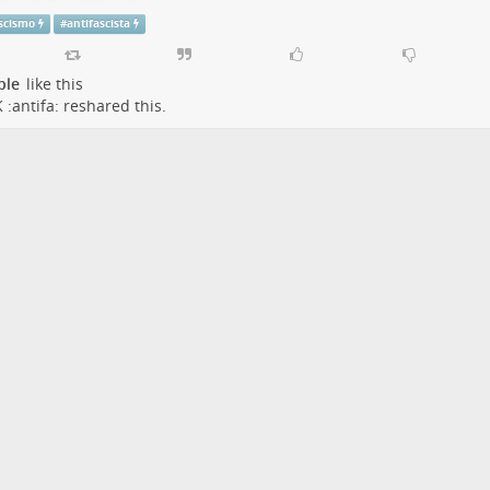
fascismo
#
antifascista
ascismo
#
antifascista
ple
like this
 :antifa:
reshared this.