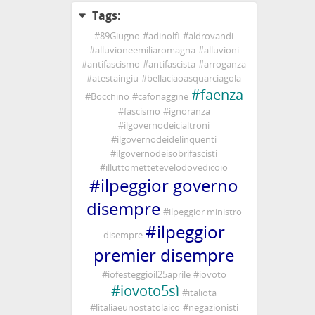
Tags:
#
89Giugno
#
adinolfi
#
aldrovandi
#
alluvioneemiliaromagna
#
alluvioni
#
antifascismo
#
antifascista
#
arroganza
#
atestaingiu
#
bellaciaoasquarciagola
#
faenza
#
Bocchino
#
cafonaggine
#
fascismo
#
ignoranza
#
ilgovernodeicialtroni
#
ilgovernodeidelinquenti
#
ilgovernodeisobrifascisti
#
illuttomettetevelodovedicoio
#
ilpeggior governo
disempre
#
ilpeggior ministro
#
ilpeggior
disempre
premier disempre
#
iofesteggioil25aprile
#
iovoto
#
iovoto5sì
#
italiota
#
litaliaeunostatolaico
#
negazionisti