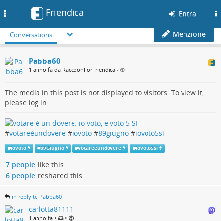
Friendica
Toggle
Entra
navigation
Menzione
Conversations
Pabba60
1 anno fa da RaccoonForFriendica
•
The media in this post is not displayed to visitors. To view it,
please log in.
#
votareèundovere
#
iovoto
#
89giugno
#
iovoto5sì
#
iovoto
#
89Giugno
#
votareèundovere
#
iovoto5sì
7 people
like this
6 people
reshared this
in reply to Pabba60
carlotta81111
•
•
1 anno fa