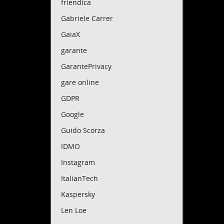
friendica
Inoltr
sono i
Gabriele Carrer
Mossac
GaiaX
City d
garante
I para
corrot
GarantePrivacy
È uno 
gare online
legge.
Gli st
GDPR
Papers
Google
loro r
segret
Guido Scorza
Il Sou
IDMO
Stati 
Instagram
è il D
prosp
ItalianTech
Per mo
Kaspersky
approv
Len Loe
un mod
casa d