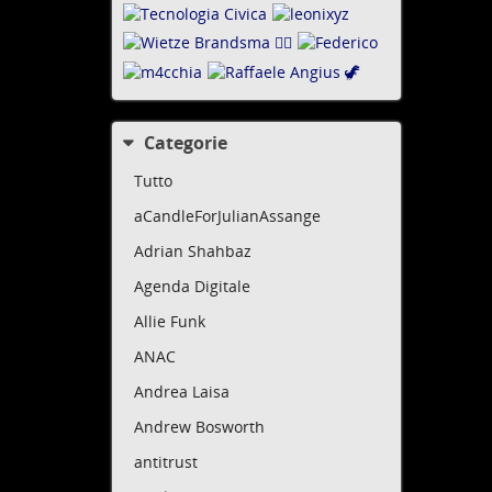
comple
dopodi
Questi
regola
recita
Categorie
Mi pia
arrang
Tutto
comple
aCandleForJulianAssange
Alcune
sarann
Adrian Shahbaz
L'ICIJ
Agenda Digitale
della 
Allie Funk
Ecco il
ANAC
twitte
Andrea Laisa
E la "
Andrew Bosworth
bbc.c
antitrust
La lett
presid