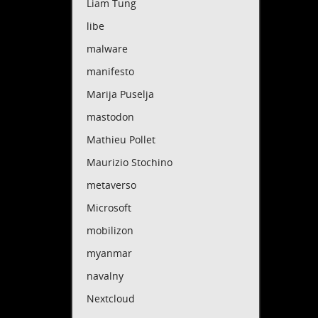
Liam Tung
"Offsh
libe
E il b
malware
che ge
manifesto
Più e 
utiliz
Marija Puselja
"Lell 
mastodon
tesore
Mathieu Pollet
Questi
utiliz
Maurizio Stochino
rovina
metaverso
Sanno 
benefi
Microsoft
perché
mobilizon
Sanno 
myanmar
contro
offsho
navalny
Il link
Nextcloud