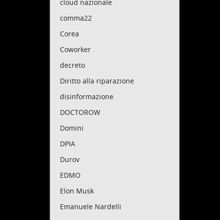
cloud nazionale
reddit
spesa 
comma22
Poi c'
Corea
milion
Coworker
tassa,
oltre l
decreto
Quando
Diritto alla riparazione
regola
segret
disinformazione
La leg
DOCTOROW
sotto 
Domini
proteg
I benef
DPIA
legali
Durov
fanno 
segret
EDMO
I Pand
Elon Musk
Franci
Emanuele Nardelli
leggi!