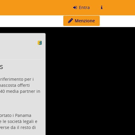
Entra
Menzione
s
riferimento per i
nascosta offerti
 140 media partner in
portato i Panama
 le società legali e
erse da il resto di