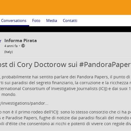
Conversations
Foto
Media
Contatti
Informa Pirata
•
4 anni fa
(
Italy
)
post di Cory Doctorow sui #PandoraPaper
 probabilmente hai sentito parlare dei Pandora Papers, il punto di 
ti sui paradisi del segreto finanziario, la corruzione e la ricchezza 
nternational Consortium of Investigative Journalists (ICIJ) e dai suoi
il mondo.
rg/investigations/pandor…
 non è il primo rodeo dell'ICIJ: sono lo stesso consorzio che ci ha 
 e Paradise Papers, fughe di notizie dai paradisi fiscali del mondo e
ili d'élite che consentono ai ricchi e potenti di vivere con regole div