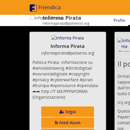
Friendica
Informa Pirata
Profilo
informapirata@poliverso.org
Informa Pirata
informapirata
@poliverso
.org
Il 
Politica Pirata: informazione su
#whistleblowing #dirittidigitali
#sovranitàdigitale #copyright
Ormai,
#privacy #cyberwarfare #pirati
rappor
#Europa #opensource #opendata
dall'I
➡️➡️ http://T.ME/PPINFORMA
tutto 
(Organizzazione)
icij.o
Questo
Segui
Papers
contab
Feed Atom
noi.