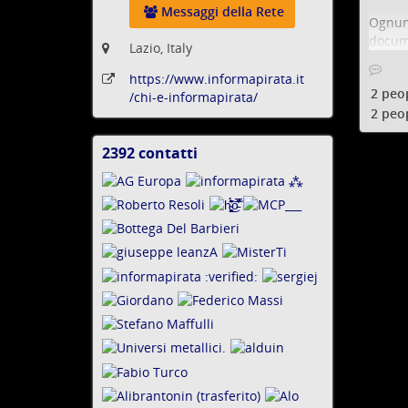
Messaggi della Rete
Ognuna
docume
Lazio, Italy
inimma
rendon
https:
/
/www
.informapirata
.it
2 peo
/chi-e-informapirata
/
Da qui
2 peo
portan
oligar
2392 contatti
Visualizza
Le pri
i
Pandor
contatti
Panama
icij.o
Gli acc
dire c
altro,
Ognuna
un'imp
scriva
I beni
bestia