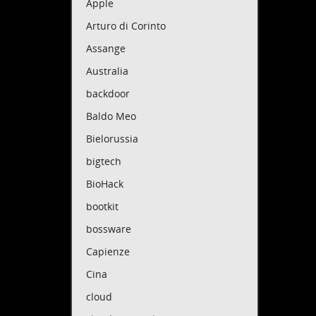
Apple
corruz
Arturo di Corinto
acquis
Assange
O che 
londin
Australia
comodo
backdoor
C'è di
segret
Baldo Meo
Non ho
Bielorussia
miglio
bigtech
Voglio
BioHack
In prim
dei me
bootkit
finanz
bossware
Quello
Capienze
un mod
Propub
Cina
plural
cloud
C'è un