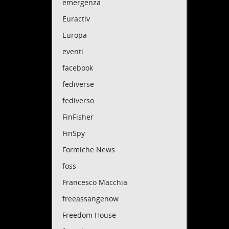
Lo rip
emergenza
Blair 
Euractiv
centin
chiude
Europa
Blair 
eventi
dei mi
facebook
decenn
L'altr
fediverse
paradi
fediverso
di fli
attrav
FinFisher
Gli Al
FinSpy
sterli
Formiche News
hanno 
regina
foss
Il den
Francesco Macchia
Malibu
freeassangenow
Il den
Apple 
Freedom House
spenti