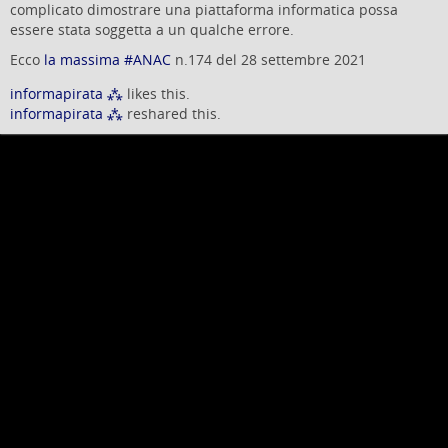
complicato dimostrare una piattaforma informatica possa
essere stata soggetta a un qualche errore.
Ecco
la massima #ANAC
n.174 del 28 settembre 2021
informapirata ⁂
likes this.
informapirata ⁂
reshared this.