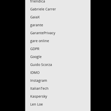
friendica
Gabriele Carrer
GaiaX
garante
GarantePrivacy
gare online
GDPR
Google
Guido Scorza
IDMO
Instagram
ItalianTech
Kaspersky
Len Loe