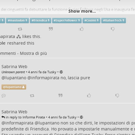
al dei cinguettii fa debuttare la funzione Super Follows negli Usa e inaugura l
Show more...
siamo disposti a sborsare per ci&ogr…
r
#
mastodon
#
friendica
#
SuperFollower
#
Cosimi
#
ItalianTech
osimi (Italian Tech)
mapirata ⁂
likes this.
ple
reshared this
ommenti - Mostra di più
Sabrina Web
•
Unknown parent
•
4 anni fa da Tusky
@
lupantano
@informapirata no, lascia pure
@
lupantano
Sabrina Web
•
•
in reply to Informa Pirata
4 anni fa da Tusky
@informapirata
@
lupantano
non so che dirti, le impostazioni di p
predefinite di Friendica. Ho provato a impostarle manualmente e 
Sto usando un account di Friendica dall'app Tusky, forse c'entra q