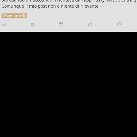
Comunque il mio post non è niente di rilevante
@
lupantano