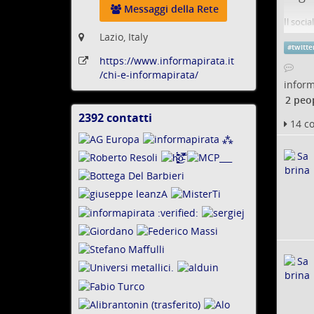
Messaggi della Rete
Il soci
quanto 
Lazio, Italy
#
twitte
Simone C
https:
/
/www
.informapirata
.it
/chi-e-informapirata
/
infor
2 peo
2392 contatti
Visualizza
14 c
i
contatti