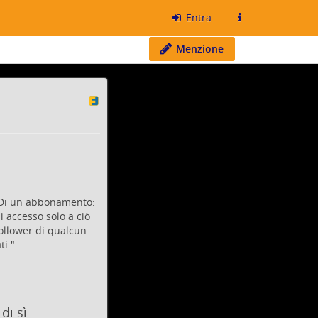
Entra
Menzione
? Di un abbonamento:
i accesso solo a ciò
ollower
di qualcun
ti."
di sì