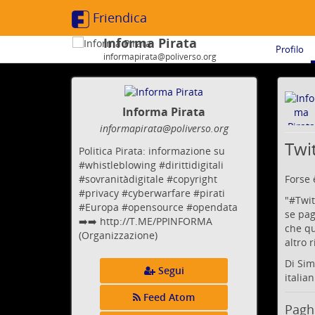
Friendica
Informa Pirata
Profilo
informapirata@poliverso.org
Informa Pirata
informapirata
@poliverso
.org
Twi
Politica Pirata: informazione su
#whistleblowing #dirittidigitali
Forse 
#sovranitàdigitale #copyright
#privacy #cyberwarfare #pirati
"#
Twit
#Europa #opensource #opendata
se pag
➡️➡️ http://T.ME/PPINFORMA
che qu
(Organizzazione)
altro 
Di Si
Segui
italia
Feed Atom
Paghe