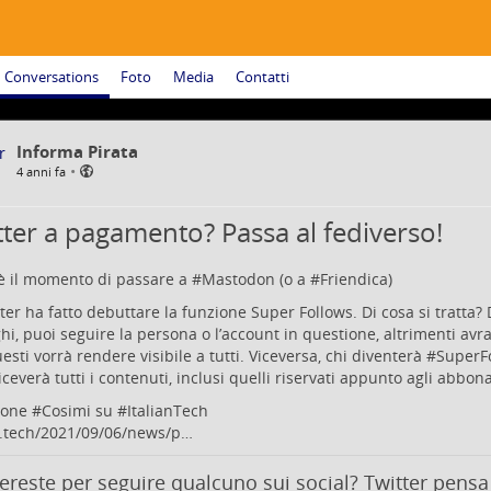
Conversations
Foto
Media
Contatti
Informa Pirata
•
4 anni fa
tter a pagamento? Passa al fediverso!
è il momento di passare a #
Mastodon
(o a #
Friendica)
ter
ha fatto debuttare la funzione Super Follows. Di cosa si tratta
hi, puoi seguire la persona o l’account in questione, altrimenti avra
esti vorrà rendere visibile a tutti. Viceversa, chi diventerà #
SuperF
riceverà tutti i contenuti, inclusi quelli riservati appunto agli abbona
mone #
Cosimi
su #
ItalianTech
n.tech/2021/09/06/news/p…
reste per seguire qualcuno sui social? Twitter pensa 