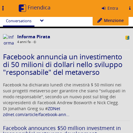
Friendica
Toggle
Entra
navigation
Menzione
Conversations
Informa Pirata
4 anni fa
•
Facebook annuncia un investimento
di 50 milioni di dollari nello sviluppo
"responsabile" del metaverso
Facebook ha dichiarato lunedì che investirà $ 50 milioni nei
suoi progetti metaverso per garantire che siano "sviluppati in
modo responsabile", secondo un nuovo post sul blog dei
vicepresidenti di Facebook Andrew Bosworth e Nick Clegg.
Di Jonathan Greig su #
ZDNet
zdnet.com/article/facebook-ann…
Facebook announces $50 million investment in