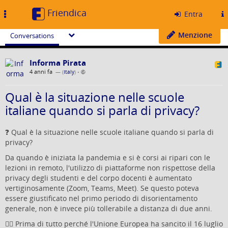
Friendica
Toggle
Entra
navigation
Menzione
Conversations
Informa Pirata
4 anni fa
— (
Italy
)
•
Qual è la situazione nelle scuole
italiane quando si parla di privacy?
❓ Qual è la situazione nelle scuole italiane quando si parla di
privacy?
Da quando è iniziata la pandemia e si è corsi ai ripari con le
lezioni in remoto, l'utilizzo di piattaforme non rispettose della
privacy degli studenti e del corpo docenti è aumentato
vertiginosamente (Zoom, Teams, Meet). Se questo poteva
essere giustificato nel primo periodo di disorientamento
generale, non è invece più tollerabile a distanza di due anni.
👩‍⚖️ Prima di tutto perché l'Unione Europea ha sancito il 16 luglio