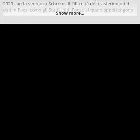
2020 con la sentenza Schrems II l'illiceità dei trasferimenti di
dati in Paesi come gli Stati Uniti; Paese al quale appartengono
Show more...
queste aziende
🔧 Secondo perché esistono da altrettanto tempo alternative
rispettose come iorestoacasa.work, che usano esclusivamente
programmi liberi che non risultano invasivi dell'intimità della
persona
Nonostante il susseguirsi di due governi e le numerose lettere
aperte - anche da parte di illustri docenti universitari -, la
situazione di oggi è pressoché uguale a quella del primo
giorno, con una politica insensibile sull'argomento, e con
studenti e studentesse costretti a scegliere tra diritto
all'istruzione e diritto alla privacy.
Per approfondire👇
eticadigitale.org/2020/12/30/2…
2020: Odissea nello spaccio (di dati)
Di come la scuola italiana abbia dato il peggio di sé con la tecnologia,
finendo con noncuranza nell'illegalità