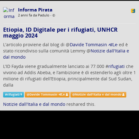
Informa Pirata
2 anni fa da Padulo
•
Etiopia, ID Digitale per i rifugiati, UNHCR
maggio 2024
L'articolo proviene dal blog di
@
Davide Tommasin ዳቪድ
ed è
stato ricondiviso sulla comunità Lemmy
@
Notizie dall'Italia e
dal mondo
L’ID Fayda viene gradualmente lanciato ai 77.000 #
rifugiati
che
vivono ad Addis Abeba, e l’ambizione è di estenderlo agli oltre 1
milione di rifugiati dell’Etiopia, principalmente dal Sud Sudan,
dalla
#
rifugiati
@
Davide Tommasin ዳቪድ
@
Notizie dall'Italia e dal mondo
Notizie dall'Italia e dal mondo
reshared this.