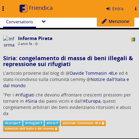
Friendica
Toggle
Entra
navigation
Menzione
Conversations
Informa Pirata
2 anni fa
•
Siria: congelamento di massa di beni illegali &
repressione sui rifugiati
L'articolo proviene dal blog di
@
Davide Tommasin ዳቪድ
ed è
stato ricondiviso sulla comunità Lemmy
@
Notizie dall'Italia e
dal mondo
“Per i #
rifugiati
che devono affrontare crescenti pressioni per
tornare in #
Siria
dai paesi vicini e dall’#
Europa
, questi
congelamenti arbitrari dei beni evidenziano ritorsioni e abusi
da
#
Europa
#
rifugiati
#
Siria
@
Davide Tommasin ዳቪድ
@
Notizie dall'Italia e dal mondo