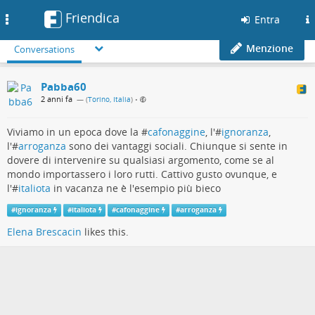
Friendica
Toggle
Entra
navigation
Menzione
Conversations
Pabba60
2 anni fa
— (
Torino, Italia
)
•
Viviamo in un epoca dove la #
cafonaggine
, l'#
ignoranza
,
l'#
arroganza
sono dei vantaggi sociali. Chiunque si sente in
dovere di intervenire su qualsiasi argomento, come se al
mondo importassero i loro rutti. Cattivo gusto ovunque, e
l'#
italiota
in vacanza ne è l'esempio più bieco
#
ignoranza
#
italiota
#
cafonaggine
#
arroganza
Elena Brescacin
likes this.