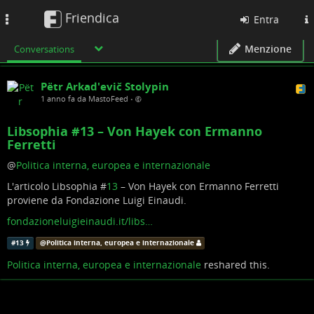
Friendica
Toggle
Entra
navigation
Menzione
Conversations
Pëtr Arkad'evič Stolypin
1 anno fa da MastoFeed
•
Libsophia #13 – Von Hayek con Ermanno
Ferretti
@
Politica interna, europea e internazionale
L'articolo Libsophia #
13
– Von Hayek con Ermanno Ferretti
proviene da Fondazione Luigi Einaudi.
fondazioneluigieinaudi.it/libs…
#
13
@
Politica interna, europea e internazionale
Politica interna, europea e internazionale
reshared this.