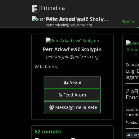
Friendica
Pëtr Arkad'evič Stolypin
Profilo
petrstolypin@poliverso.org
Pëtr Arkad'evič Stolypin
petrstolypin
@poliverso
.org
Scuola
W la libertà
Luigi 
legame
Segui
#laFL
Feed Atom
Fond
Messaggi della Rete
Scuola,
cura di
Fondazio
82 contatti
Visualizza
#
FLEal
i