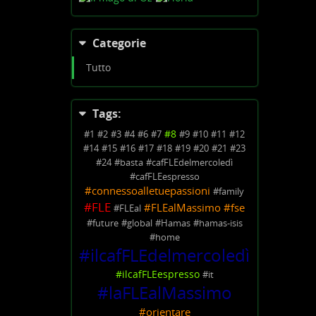
Categorie
Tutto
Tags:
#
8
#
1
#
2
#
3
#
4
#
6
#
7
#
9
#
10
#
11
#
12
#
14
#
15
#
16
#
17
#
18
#
19
#
20
#
21
#
23
#
24
#
basta
#
cafFLEdelmercoledì
#
cafFLEespresso
#
connessoalletuepassioni
#
family
#
FLE
#
FLEalMassimo
#
fse
#
FLEal
#
future
#
global
#
Hamas
#
hamas-isis
#
home
#
ilcafFLEdelmercoledì
#
ilcafFLEespresso
#
it
#
laFLEalMassimo
#
orientare