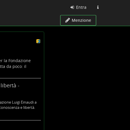
Entra
Menzione
r la Fondazione
ta da poco: il
ibertà -
zione Luigi Einaudi a
conoscenza e libertà.