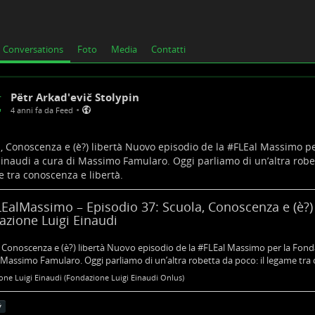
Conversations
Foto
Media
Contatti
Pëtr Arkad'evič Stolypin
•
4 anni fa da Feed
, Conoscenza e (è?) libertà Nuovo episodio de la #
FLEal
Massimo pe
Einaudi a cura di Massimo Famularo. Oggi parliamo di un’altra robet
 tra conoscenza e libertà.
EalMassimo – Episodio 37: Scuola, Conoscenza e (è?) l
azione Luigi Einaudi
 Conoscenza e (è?) libertà Nuovo episodio de la #FLEal Massimo per la Fonda
 Massimo Famularo. Oggi parliamo di un’altra robetta da poco: il legame tra 
ne Luigi Einaudi (Fondazione Luigi Einaudi Onlus)