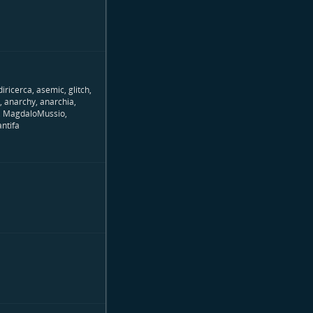
iricerca, asemic, glitch,
, anarchy, anarchia,
ta, MagdaloMussio,
ntifa