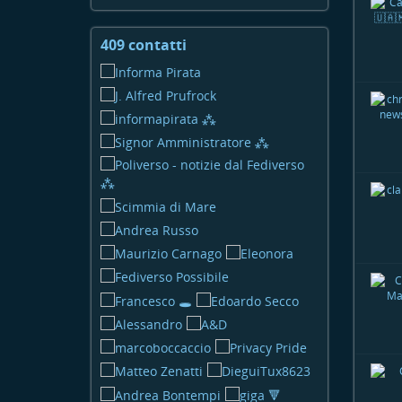
409 contatti
Visualizza
i
contatti