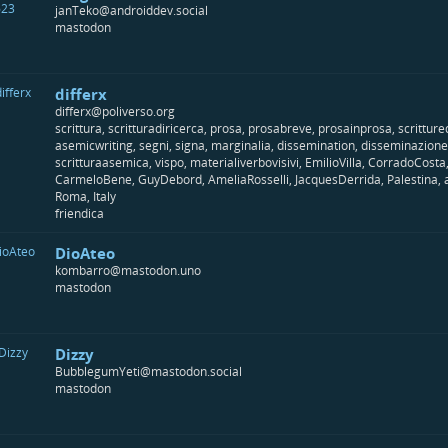
janTeko@androiddev.social
mastodon
differx
differx@poliverso.org
scrittura, scritturadiricerca, prosa, prosabreve, prosainprosa, scrittured
asemicwriting, segni, signa, marginalia, dissemination, disseminazione
scritturaasemica, vispo, materialiverbovisivi, EmilioVilla, CorradoCos
CarmeloBene, GuyDebord, AmeliaRosselli, JacquesDerrida, Palestina, a
Roma, Italy
friendica
DioAteo
kombarro@mastodon.uno
mastodon
Dizzy
BubblegumYeti@mastodon.social
mastodon