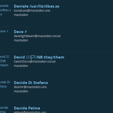
Daniele /usr/lib/dbas.so
tiziodcaio@mastodon.uno
mastodon
Dave ⚡️
davelightbeam@mastodon.social
mastodon
David 🏳️‍🌈🏳️‍⚧️NB they/them
SailorDisco@mastodon.social
mastodon
Davide Di Stefano
dzamir@mastodon.uno
mastodon
Davide Palma
eldavo@mastodon.uno