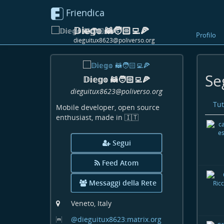
Friendica
𝔻𝕚𝕖𝕘𝕠 🦝🧑🏻‍💻🍕
Profilo
dieguitux8623@poliverso.org
Se
𝔻𝕚𝕖𝕘𝕠 🦝🧑🏻‍💻🍕
dieguitux8623
@poliverso
.org
Tut
Mobile developer, open source
enthusiast, made in 🇮🇹
Segui
Feed Atom
Messaggi della Rete
Veneto, Italy
@dieguitux8623:matrix
.org