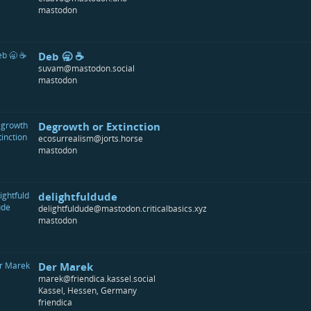
mastodon
Deb 🥱 ☕
suvam@mastodon.social
mastodon
Degrowth or Extinction
ecosurrealism@jorts.horse
mastodon
delightfuldude
delightfuldude@mastodon.criticalbasics.xyz
mastodon
Der Marek
marek@friendica.kassel.social
Kassel, Hessen, Germany
friendica