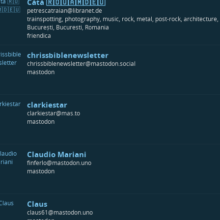
Cătă 🇷🇴🇺🇦🇲🇩🇪🇺
petrescatraian@libranet.de
trainspotting, photography, music, rock, metal, post-rock, architecture, 
București, Bucuresti, Romania
friendica
chrissbiblenewsletter
chrissbiblenewsletter@mastodon.social
mastodon
clarkiestar
clarkiestar@mas.to
mastodon
Claudio Mariani
finferlo@mastodon.uno
mastodon
Claus
claus61@mastodon.uno