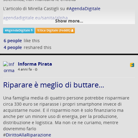
L'articolo di Mirella Castigli su #
AgendaDigitale
agendadigitale.eu/sanita/alpha…
Show more...
#
AgendaDigitale
!
Etica Digitale (Feddit)
6 people
like this
4 people
reshared this
Informa Pirata
4 anni fa
•
Riparare è meglio di buttare...
Una famiglia media di quattro persone potrebbe risparmiare
circa 330 euro se riparasse i propri smartphone invece di
acquistarne nuovi. E il risparmio non è solo finanziario ma
anche per un minore uso di energia, per la produzione,
distribuzione e logistica. Ma non ce ne curiamo, mentre
dovremmo farlo
#
DirittoAllaRiparazione