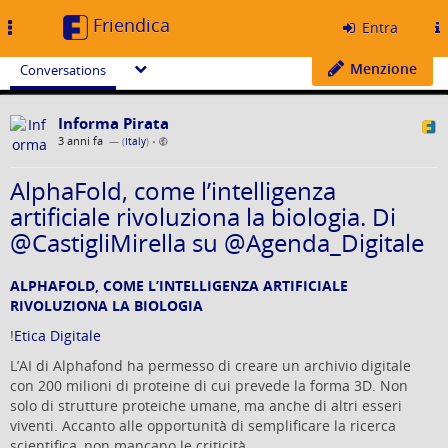
Friendica
Toggle
Entra
navigation
Menzione
Conversations
Informa Pirata
3 anni fa
— (
Italy
)
•
AlphaFold, come l’intelligenza
artificiale rivoluziona la biologia. Di
@CastigliMirella su @Agenda_Digitale
ALPHAFOLD, COME L’INTELLIGENZA ARTIFICIALE
RIVOLUZIONA LA BIOLOGIA
!
Etica Digitale
L’AI di Alphafond ha permesso di creare un archivio digitale
con 200 milioni di proteine di cui prevede la forma 3D. Non
solo di strutture proteiche umane, ma anche di altri esseri
viventi. Accanto alle opportunità di semplificare la ricerca
scientifica, non mancano le criticità