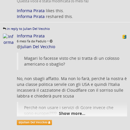
Questa voce è stata modificata (
6 mesi fa
)
accertamento delle #
violazioni
credibile nel lungo periodo
Accelerate your static and dynamic content delivery with the
Informa Pirata
likes this.
dovrebbe poggiare su standard pubblici minimi di qualità della
next-generation CDN by Gcore. Advanced caching functionality
Informa Pirata
reshared this.
prova, #
audit
indipendenti periodici e un #
contraddittorio
and built-in security mechanisms.
effettivo e tempestivo, almeno nei casi dubbi o ricorrenti.
gcore.com
in reply to Julian Del Vecchio
4) Chi sostiene i #
costi
tecnici, legali e organizzativi di questa
Informa Pirata
operatività quotidiana? Se una quota rilevante ricade su #
ISP
e
•
6 mesi fa da Padulo
intermediari, è ragionevole aprire una discussione su
@
Julian Del Vecchio
governance, cost-sharing (o criteri trasparenti di ripartizione),
responsabilità in caso di segnalazioni errate e reportistica
Magari lo facesse visto che si tratta di un colosso
pubblica su volumi, #
tempi
ed esiti.
americano o sbaglio?
In sintesi: proviamo ad uscire dal manicheismo del “pro” o
“contro” e chiediamoci invece quali garanzie e quali metriche
No, non sbagli affatto. Ma non lo farà, perché la nostra è
nel sistema dei blocchi è necessario implementare...
una classe politica servile con gli USA e quindi l'Italia
linkedin.com/posts/elisa-giomi…
incasserà il cazziatone di Cloudflare con il sorriso sulle
labbra e chiederà pure scusa
@
Pirati Europei
Perchè non usare i servizi di Gcore invece che
Rispetto alla sanzione di Agcom da oltre 14 milioni
sono europei????
Show more...
a #Cloudflare ho preso convintamente le distanze,
come sull’intero procedimento che ha portato alla
@
Julian Del Vecchio
nascita di #PiracyShield.
Non la conoscevo! Grazie per la dritta su
gcore.com/cdn