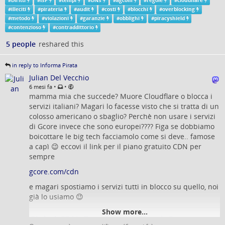
#
Diritti
#
ISP
#
tempi
#
DNS
#
agcom
#
regole
#
cloudflare
riaperto un confronto importante.
#
illeciti
#
pirateria
#
audit
#
costi
#
blocchi
#
overblocking
Che merita meno tifoserie e più #
metodo
.
#
metodo
#
violazioni
#
garanzie
#
obblighi
#
piracyshield
Tipo: discutere di proporzionalità, #
garanzie
e sostenibilità
#
contenzioso
#
contraddittorio
operativa. Metto dunque a fattor comune gli aspetti che ritengo
5 people
reshared this
possano fare la differenza tra costruire uno strumento stabile o
un #
contenzioso
permanente.
in reply to Informa Pirata
1) Se l’enforcement si estende verso servizi infrastrutturali
Julian Del Vecchio
come #
DNS
pubblici, CDN o altri intermediari tecnici, il tema
•
•
6 mesi fa
non è se i fornitori possano avere un ruolo nel contrasto ai
mamma mia che succede? Muore Cloudflare o blocca i
contenuti #
illeciti
ma come evitare criteri troppo larghi che
servizi italiani? Magari lo facesse visto che si tratta di un
finiscano per trascinare nella rete anche usi pienamente leciti.
colosso americano o sbaglio? Perchè non usare i servizi
Un’infrastruttura molto diffusa può comparire spesso anche
di Gcore invece che sono europei???? Figa se dobbiamo
nei contesti illeciti, ma questo non dovrebbe tradursi
boicottare le big tech facciamolo come si deve.. famose
automaticamente in #
obblighi
applicati in modo indistinto.
a capì 😉 eccovi il link per il piano gratuito CDN per
sempre
2) Alla velocità del blocco dovrebbe corrispondere una velocità
comparabile di correzione, con procedure chiare, tracciabili e
gcore.com/cdn
tempi di ripristino espliciti, perché gli errori o gli #
overblocking
e magari spostiamo i servizi tutti in blocco su quello, noi
per quanto non desiderati sono sempre possibili e quando
già lo usiamo 😉
accadono ne derivano danni immediati.
Show more...
3) È fisiologico che le segnalazioni operative arrivino dai titolari
Global CDN. Free Forever Plan | Gcore
dei #
diritti
o da soggetti incaricati ma un sistema di