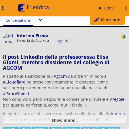
Friendica
Toggle
Entra
navigation
Menzione
Conversations
Informa Pirata
6 mesi fa da App Host
— (
Italy
)
•
Il post LinkedIn della professoressa Elisa
Giomi, membro dissidente del collegio di
AGCOM
Rispetto alla sanzione di #
Agcom
da oltre 14 milioni a
#
Cloudflare
ho preso convintamente le distanze, come
sull’intero procedimento che ha portato alla nascita di
#
PiracyShield
.
Non condivido, però, neppure la concezione di tutele e #
regole
,
per quanto perfettibili, come inutili fardelli.
In ogni caso, tra chi ci vede una svolta nella lotta alla #
pirateria
e chi un preoccupante “salto di qualità” verso #
blocchi
Show more...
infrastrutturali sempre più automatici, il provvedimento ha