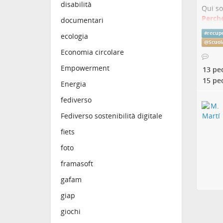
disabilità
Qui so
Perché
documentari
L’arti
#
recup
ecologia
città 
@
Scuol
Economia circolare
Il tes
Empowerment
niloc
13 pe
Buona 
15 pe
Energia
Perch
fediverso
Fediverso sostenibilità digitale
Sposta
benefi
fiets
che n
foto
Negli 
costo 
framasoft
posses
gafam
L'altr
azione
giap
e signi
giochi
Riduzi