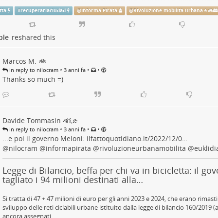
ire un uso comodo e sicuro della #
bicicletta
in città.
tta
#
recuperarlaciudad
@
Informa Pirata
@
Rivoluzione mobilità urbana🚶🚲
to completo dell’articolo si può scaricare da qui:
am.eu/edu/Riprendersi-la…
ple
reshared this
lettura e... pedalate piano
😀
Marcos M. 🚲
promuovere la mobilità in bicicletta attraverso misu
•
•
•
ficazione urbana
in reply to nilocram
3 anni fa
Thanks so much =)
 costruisci, allora verranno", dice una voce nel film "Field of Dreams
r. Questa regola si applica spesso al settore della mobilità: quando
rastruttura, compaiono i suoi utenti. Questo fenomeno è noto co
Davide Tommasin ዳቪድ
•
•
•
erta di un bene ne aumenta il consumo).
in reply to nilocram
3 anni fa
...e poi il governo Meloni:
ilfattoquotidiano.it/2022/12/0…
anda indotta spiega, tra l'altro, come l'aumento delle infrastruttu
@
nilocram
@
informapirata
@
rivoluzioneurbanamobilita
@
euklidi
a misura inutile per ridurre la congestione, che anzi aumenta. La
 utilizzata per promuovere la mobilità sostenibile? Per risponder
08 John Pucher e Ralph Buehler hanno condotto un’ analisi bibliogr
Legge di Bilancio, beffa per chi va in bicicletta: il g
tagliato i 94 milioni destinati alla…
s University, esaminando le caratteristiche delle infrastrutture cicl
sche.
r: può funzionare e funziona benissimo.
Si tratta di 47 + 47 milioni di euro per gli anni 2023 e 2024, che erano rimast
sviluppo delle reti ciclabili urbane istituito dalla legge di bilancio 160/2019
ssiccio della bicicletta
ancora assegnati.