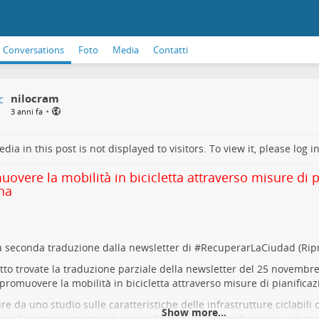
Conversations
Foto
Media
Contatti
nilocram
•
3 anni fa
dia in this post is not displayed to visitors. To view it, please log in
overe la mobilità in bicicletta attraverso misure di p
na
a seconda traduzione dalla newsletter di #
RecuperarLaCiudad
(Ripr
tto trovate la traduzione parziale della newsletter del 25 novembre 
romuovere la mobilità in bicicletta attraverso misure di pianifica
ire da uno studio sulle caratteristiche delle infrastrutture ciclabili 
Show more...
he, l’articolo presenta alcune delle misure di pianificazione urban