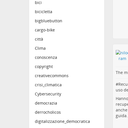
bici
I tre 
livell
bicicletta
massim
bigbluebutton
sono a
Paesi 
cargo-bike
Tuttav
città
tutti 
coinci
Clima
aument
allora
conoscenza
tende
copyright
A metà
The me
bicicl
creativecommons
ciclabi
#
Recu
crisi_climatica
e il 19
uso de
Paesi.
Cybersecurity
spostam
Hanno 
democrazia
recup
Qui il
anche 
nilocr
derrocholicos
guida.
@
Info
digitalizzazione_democratica