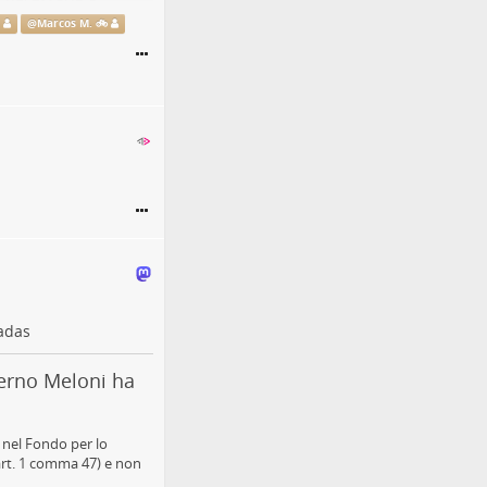

@
Marcos M. 🚲
re di
" (1989) a Kevin
 si costruisce
me domanda indotta
re automobilistiche
adas
 domanda indotta può
e a questa domanda,
afica presso la
overno Meloni ha
abili olandesi, danesi
i nel Fondo per lo
 (art. 1 comma 47) e non