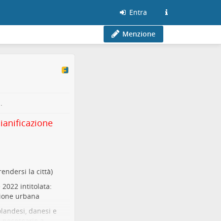
Entra
Menzione
.
ianificazione
endersi la città)
2022 intitolata:
zione urbana
olandesi, danesi e
a necessarie a