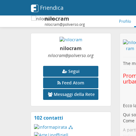
Friendica
nilocram
Profilo
nilocram@poliverso.org
nilocram
nilocram
@poliverso
.org
The me
Segui
Promu
urba
Feed Atom
Messaggi della Rete
Ecco l
Qui so
102 contatti
Visualizza
Come p
i
A part
contatti
tedesc