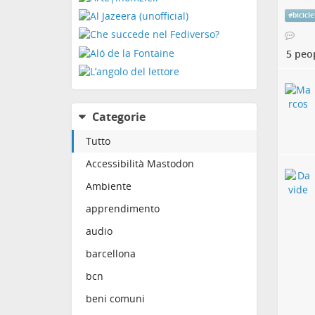
garant
#
bicicle
Il tes
nilocr
5 peo
Buona 
Come 
piani
Categorie
Tutto
"Se lo
Costne
Accessibilità Mastodon
un'inf
Ambiente
(l'off
La dom
apprendimento
sia un
essere
audio
nel 20
barcellona
Rutger
e tede
bcn
Spoile
beni comuni
Uso ma