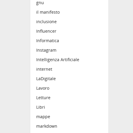
gnu
Nessun
il manifesto
l’effe
inclusione
tenden
utiliz
Influencer
• se t
essere
Informatica
dato, 
Instagram
• se q
pari a
Intelligenza Artificiale
Anche 
internet
di nol
bicicle
LaDigitale
utenti
effett
Lavoro
ridurr
Letture
inferio
Libri
Qui il
niloc
mappe
@
Info
Fedive
markdown