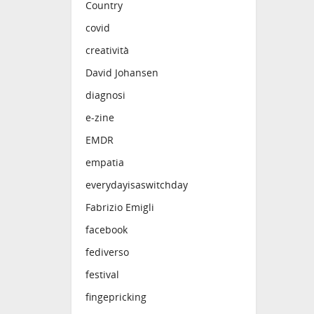
Country
covid
creatività
David Johansen
diagnosi
e-zine
EMDR
empatia
everydayisaswitchday
Fabrizio Emigli
facebook
fediverso
festival
fingepricking