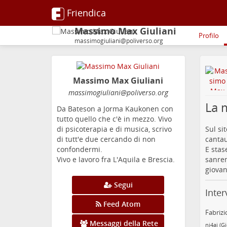
Friendica
Massimo Max Giuliani
Profilo
massimogiuliani@poliverso.org
Massimo Max Giuliani
massimogiuliani
@poliverso
.org
La m
Da Bateson a Jorma Kaukonen con
tutto quello che c'è in mezzo. Vivo
Sul si
di psicoterapia e di musica, scrivo
cantau
di tutt'e due cercando di non
E stas
confondermi.
sanrem
Vivo e lavoro fra L'Aquila e Brescia.
giovan
Segui
Inter
Feed Atom
Fabrizi
Messaggi della Rete
ni4ai (G