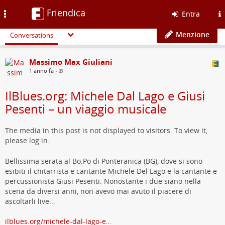
Friendica
Toggle
Entra
navigation
Menzione
Conversations
Massimo Max Giuliani
1 anno fa
•
IlBlues.org: Michele Dal Lago e Giusi
Pesenti – un viaggio musicale
The media in this post is not displayed to visitors. To view it,
please log in.
Bellissima serata al Bo.Po di Ponteranica (BG), dove si sono
esibiti il chitarrista e cantante Michele Del Lago e la cantante e
percussionista Giusi Pesenti. Nonostante i due siano nella
scena da diversi anni, non avevo mai avuto il piacere di
ascoltarli live...
ilblues.org/michele-dal-lago-e…