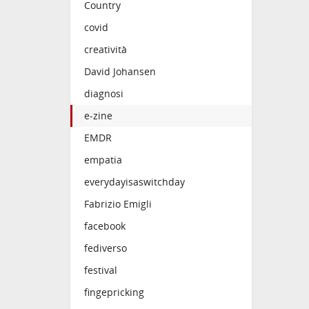
Country
covid
creatività
David Johansen
diagnosi
e-zine
EMDR
empatia
everydayisaswitchday
Fabrizio Emigli
facebook
fediverso
festival
fingepricking