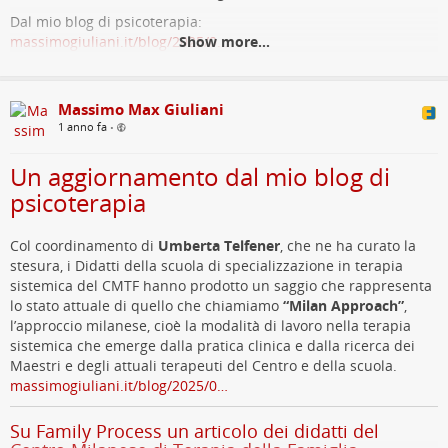
Dal mio blog di psicoterapia:
massimogiuliani.it/blog/2025/0…
Show more...
Cosa si insegna e, soprattutto, cosa no (nuove
note su integrazioni ed eclettismi) - Corpi che
Massimo Max Giuliani
parlano, il blog
1 anno fa
•
"La terapia familiare ha senza dubbio cambiato notevolmente le
Un aggiornamento dal mio blog di
pratiche di salute mentale, ma in qualche modo ha perso per strada
psicoterapia
gran parte dell'antica eccitazione (...) Che ne è stato di quell'idea
straordinariamente nuova, di quell'audace salto
massimo giuliani (Corpi che parlano, il blog)
Col coordinamento di
Umberta Telfener
, che ne ha curato la
stesura, i Didatti della scuola di specializzazione in terapia
sistemica del CMTF hanno prodotto un saggio che rappresenta
lo stato attuale di quello che chiamiamo
“Milan Approach”
,
l’approccio milanese, cioè la modalità di lavoro nella terapia
sistemica che emerge dalla pratica clinica e dalla ricerca dei
Maestri e degli attuali terapeuti del Centro e della scuola.
massimogiuliani.it/blog/2025/0…
Su Family Process un articolo dei didatti del