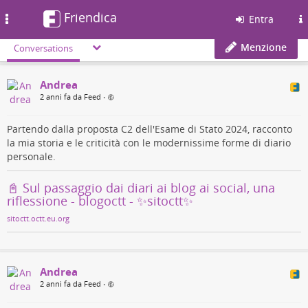
Friendica
Toggle
Entra
navigation
Menzione
Conversations
Andrea
2 anni fa da Feed
•
Partendo dalla proposta C2 dell'Esame di Stato 2024, racconto
la mia storia e le criticità con le modernissime forme di diario
personale.
📓️ Sul passaggio dai diari ai blog ai social, una
riflessione - blogoctt - ✨sitoctt✨
sitoctt.octt.eu.org
Andrea
2 anni fa da Feed
•