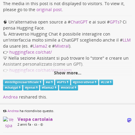
The media in this post is not displayed to visitors. To view it,
please go to the
original post
.
🧠 Un'alternativa open source a #
ChatGPT
e ai suoi #
GPTs
? Ci
pensa Hugging Face.
🦾 Attraverso Hugging Chat è possibile interagire con
un'interfaccia molto simile a ChatGPT scegliendo anche il #
LLM
da usare (es. #
Llama2
e #
Mixtral
).
👉
huggingface.co/chat/
💡 Nella sezione Assistant si può trovare lo "store" e creare un
Assistant personalizzato (come un GPT).
👉
huggingface.co/chat/assistants
Show more...
#
AI
#
GenAI
#
GenerativeAI
#
IntelligenzaArtificiale
#
intelligenzaartificiale
#
ai
#
GPTs
#
generativeai
#
LLM
#
chatgpt
#
genai
#
llama2
#
mixtral
HuggingChat
Andrea
reshared this.
The first open source alternative to ChatGPT. 💪
Andrea
ha ricondiviso questo.
huggingface.co
Vespa cartolaia
2 anni fa
•
•