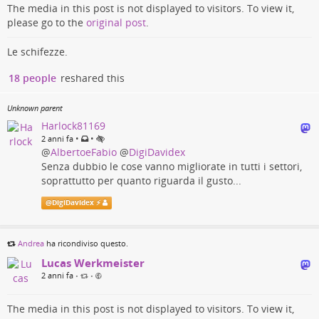
The media in this post is not displayed to visitors. To view it,
please go to the
original post
.
Le schifezze.
18 people
reshared this
Unknown parent
Harlock81169
•
•
2 anni fa
@
AlbertoeFabio
@
DigiDavidex
Senza dubbio le cose vanno migliorate in tutti i settori,
soprattutto per quanto riguarda il gusto...
@
DigiDavidex ⚡
Andrea
ha ricondiviso questo.
Lucas Werkmeister
2 anni fa
•
•
The media in this post is not displayed to visitors. To view it,