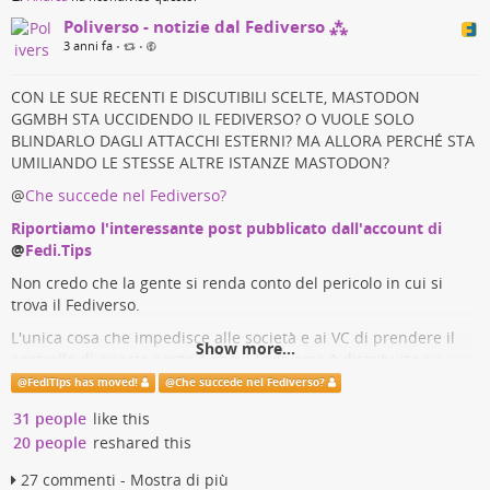
Poliverso - notizie dal Fediverso ⁂
3 anni fa
•
•
CON LE SUE RECENTI E DISCUTIBILI SCELTE, MASTODON
GGMBH STA UCCIDENDO IL FEDIVERSO? O VUOLE SOLO
BLINDARLO DAGLI ATTACCHI ESTERNI? MA ALLORA PERCHÉ STA
UMILIANDO LE STESSE ALTRE ISTANZE MASTODON?
@
Che succede nel Fediverso?
Riportiamo l'interessante post pubblicato dall'account di
@
Fedi.Tips
Non credo che la gente si renda conto del pericolo in cui si
trova il Fediverso.
L'unica cosa che impedisce alle società e ai VC di prendere il
Show more...
controllo di questo posto è che il Fediverse è distribuito su
molti server diversi, il che rende molto difficile l'acquisto.
@
FediTips has moved!
@
Che succede nel Fediverso?
Se la maggior parte del Fediverse finisce su mastodon.social,
31 people
like this
che ora è una forte possibilità, non ci sarà nulla che impedisca
20 people
reshared this
che la maggior parte di esso venga venduta a Musk o
Zuckerberg o chiunque altro.
27 commenti - Mostra di più