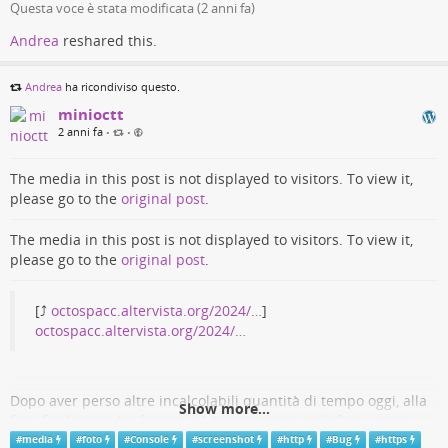
octospacc.altervista.org/2024/…
Questa voce è stata modificata (
2 anni fa
)
addirittura BoxedWine, e pare anche OpenVPN. E
System admin girl... - fritto misto di octospacc
l’app store (Haiku Depot) funziona davvero bene,
#
DSi
#
essenza
#
foto
#
fotocamera
#
fotografia
#
grafica
#
idee
Andrea
reshared this.
mentre su Linux non ho mai trovato alcun gestore
#
immagini
#
istanza
#
liminale
#
magica
#
mezzi
#
Nintendo
E finalmente, dopo “I #manga delle scienze“, grazie a coloro che lo
di pacchetti GUI davvero ben fatto. Molte
#
NintendoDSi
#
Pixelfed
#
scatti
#
strana
#
testing
hanno creato, e io che perdo tempo trovando cose su #Internet,
Andrea
ha ricondiviso questo.
crashano in strani momenti per motivi a me ignoti,
abbiamo… “シス管系女子” (System Admin Girl). Credo proprio che sia
sarà il kernel #
rotto
che si cringia a gestire la
minioctt
pixel liminali. - fritto misto di octospacc
disponibile solo sul mercato #giapponese, ovviamente.
roba, o boh, essendo tutto in beta, ma bene o
2 anni fa
•
•
minioctt (fritto misto di octospacc)
male funzionano correttamente. 💣️
Negli ultimi giorni ho riflettuto, mi sono tornate in mente, cose e #idee
Purtroppo il #
supporto
hardware no, non è ‘sto
The media in this post is not displayed to visitors. To view it,
relative alla #fotografia con quei #mezzi limitati che fino al decennio
granché… confermo quello che ho già detto l’altro
passato erano la norma.
please go to the
original post
.
giorno per l’Acer, ma ho voluto anche provare
minioctt (fritto misto di octospacc)
sull’altro portatile (quello vecchio di mio padre che
The media in this post is not displayed to visitors. To view it,
mi ha passato), HP Pavillion 15-cw1000nl, e lì parte
please go to the
original post
.
l'octt
e funziona, ma: niente WiFi (la scheda Ethernet
2024-02-16 11:40:23
invece è riconosciuta ma non l’ho provata) e
[⤴️
octospacc.altervista.org/2024/…
]
niente audio, oltre ai problemi generali già detti.
octospacc.altervista.org/2024/…
Ah, e non avevo detto che sull’Acer funziona il
Ecco una #
fotina
senza alcun senso scattata dalla fotocamera
Secure Boot (perché non lo avevo notato), ma qui
#
DSi
, giusto per testare che su questa nuova #
istanza
stia
sull’HP invece non va. 🧱️
funzionando tutto a modo. Io come sempre sono l'octt, spero di
potervi deliziare con le mie fotografie liminali e/o paxxerelle e,
Dopo aver perso altre incalcolabili quantità di tempo oggi, alla
Lato UX ribadisco che è il #
sistemaoperativo
è
Show more...
una volta finito il periodo di #
test
di qualche giorno e aperte le
fine, finalmente ho finito quel #
programma
malefico… circa,
curato ottimamente, non ci sono le inconsistenze
iscrizioni, spero di attirare altre personcine perverse qui sopra.
perché ha un #
problema
di cui ora non ho proprio manco la
#
media
#
foto
#
Console
#
screenshot
#
http
#
Bug
#
https
che si trovano in piattaforme potenti come