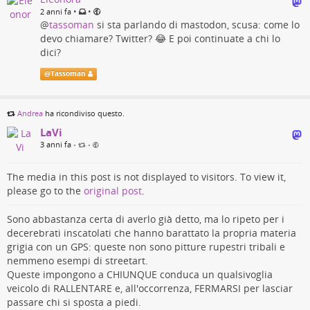
E sta peggiorando. Mastodon gGmbH
sta ora realizzando app
•
•
2 anni fa
ufficiali che indirizzano le persone
a registrarsi su
@
tassoman
si sta parlando di mastodon, scusa: come lo
mastodon.social invece di un server affidabile casuale o una
devo chiamare? Twitter? 😂 E poi continuate a chi lo
scelta di server affidabili.
dici?
Più persone si iscrivono su mastodon.social, più allettante
@
Tassoman
Mastodon gGmbH diventa un obiettivo di acquisizione.
Con tutto ciò in mente, ecco un suggerimento:
Andrea
ha ricondiviso questo.
➡️*SE* mastodon.social diventa più del 50% del
Fediverse, sia per utenti totali che per utenti
LaVi
attivi mensili, il resto di noi dovrebbe
3 anni fa
•
•
defederarlo.
The media in this post is not displayed to visitors. To view it,
Attenersi a mastodon.social perché "è lì che sono le persone"
please go to the
original post
.
non ha senso. La crescita centralizzata causerà semplicemente
la replica qui dei problemi di governance che abbiamo visto su
Sono abbastanza certa di averlo già detto, ma lo ripeto per i
Twitter e Facebook.
decerebrati inscatolati che hanno barattato la propria materia
La crescita deve essere decentralizzata per proteggere
grigia con un GPS: queste non sono pitture rupestri tribali e
l'indipendenza di tutti i server Fedi.
nemmeno esempi di streetart.
Queste impongono a CHIUNQUE conduca un qualsivoglia
FediTips has moved!
veicolo di RALLENTARE e, all'occorrenza, FERMARSI per lasciar
2023-04-25 16:37:57
passare chi si sposta a piedi.