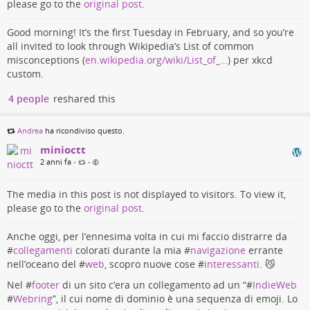
please go to the
original post
.
Good morning! It’s the first Tuesday in February, and so you’re
all invited to look through Wikipedia’s List of common
misconceptions (
en.wikipedia.org/wiki/List_of_…
) per xkcd
custom.
4 people
reshared this
Andrea
ha ricondiviso questo.
minioctt
2 anni fa
•
•
The media in this post is not displayed to visitors. To view it,
please go to the
original post
.
Anche oggi, per l’ennesima volta in cui mi faccio distrarre da
#
collegamenti
colorati durante la mia #
navigazione
errante
nell’oceano del #
web
, scopro nuove cose #
interessanti
. 😼
Nel #
footer
di un sito c’era un collegamento ad un “#
IndieWeb
#
Webring
”, il cui nome di dominio è una sequenza di emoji. Lo