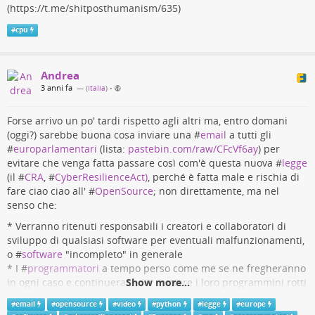
(https://t.me/shitposthumanism/635)
#
cpu
Andrea
3 anni fa
— (
Italia
)
•
Forse arrivo un po' tardi rispetto agli altri ma, entro domani
(oggi?) sarebbe buona cosa inviare una #
email
a tutti gli
#
europarlamentari
(lista:
pastebin.com/raw/CFcVf6ay
) per
evitare che venga fatta passare così com'è questa nuova #
legge
(il #
CRA
, #
CyberResilienceAct)
, perché è fatta male e rischia di
fare ciao ciao all' #
OpenSource
; non direttamente, ma nel
senso che:
* Verranno ritenuti responsabili i creatori e collaboratori di
sviluppo di qualsiasi software per eventuali malfunzionamenti,
o #
software
"incompleto" in generale
* I #
programmatori
a tempo perso come me se ne fregheranno
in ogni caso e continueranno a mettere i loro programmini rotti
Show more...
online senza scopo di lucro, che si fottano i burocrati; ma:
#
email
#
opensource
#
video
#
python
#
legge
#
europe
* Le organizzazioni serie del software probabilmente dovranno