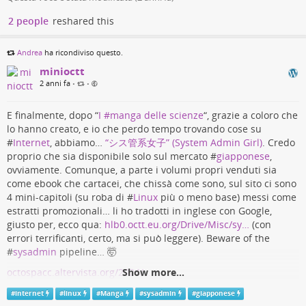
comune con i telefoni della stessa epoca (o di un po’ dopo, in
fare è leggere i file, nemmeno scrivere), quindi
effetti il DSi nel 2007 aveva una #
fotocamera
buona per gli
2 people
reshared this
nella pratica va fatta l’installazione per installare
standard dei computer tascabili), direi che il potenziale
app e fare aggiornamenti (volendo, anche sullo
#
liminale
di queste vecchie non-fotocamere è altissimo. Senza
spazio libero dello stesso drive di installazione, lol,
Andrea
ha ricondiviso questo.
fatica, con questi dispositivi possiamo sintetizzare in sequenze
a patto di cancellare la partizione di avvio piccola
minioctt
di bit innumerevoli scenari al limite tra la realtà e il mai
dopo o altrimenti il boot continuerà ad avvenire in
2 anni fa
avvenuto, la nostalgia e la prospettiva, opere d’#
arte
di un
•
•
quella). 🙄️
genere a sé. 🎎
In realtà, volevo installarlo per bene sulla
E finalmente, dopo “
I #manga delle scienze
“, grazie a coloro che
chiavetta, ma mi seccavo di farne una seconda
Voglio trovare un po’ l’occasione di sperimentare di più in
lo hanno creato, e io che perdo tempo trovando cose su
intermedia o di masterizzare un DVD-RW, quindi
questo campo ed elaborare su queste premesse, ma non voglio
#
Internet
, abbiamo…
“シス管系女子” (System Admin Girl)
. Credo
inizialmente ho provato da VirtualBox… però lì
fare tutto da sola. Mi piacerebbe attirare anche altra gente, che
proprio che sia disponibile solo sul mercato #
giapponese
,
dentro l’accesso alla penna USB non sembra fargli
sia già interessata o soltanto potenzialmente catturabile, in un
ovviamente. Comunque, a parte i volumi propri venduti sia
piacere, e dopo un po’ che scrive o il processo va
ambiente dedicato principalmente a questo. Da qui, la via
come ebook che cartacei, che chissà come sono, sul sito ci sono
in qualche errore oppure si pianta
definitiva: aprire una #
istanza
#
Pixelfed
tematica, per chiunque
4 mini-capitoli (su roba di #
Linux
più o meno base) messi come
indefinitamente.
Sembra essere un problema
voglia caricare #
immagini
con questa particolare #
essenza
,
estratti promozionali… li ho tradotti in inglese con Google,
comune
, pazienza, ho fatto con il mio metodino
nella speranza di costruire una comunità di gente #
strana
giusto per, ecco qua:
hlb0.octt.eu.org/Drive/Misc/sy…
(con
originale allora. 😎️
quanto me. Senza limitarci alle #
foto
reali, magari: anche il
errori terrificanti, certo, ma si può leggere). Beware of the
disegno e la #
grafica
computerizzata sono mezzi potenti per
Ho notato belle #
sorprese
in termini di
#
sysadmin
pipeline… 🤯️
questo scopo, dove l’importante è il fine, non solo il mezzo. 🌸
applicazioni, ce ne sono anche di insospettabili
Faccio giusto un altro po’ di #
testing
, e se tutto va bene domani
octospacc.altervista.org/2024/…
Show more...
per un #
OS
sperimentale… anche emulatori di
apro le iscrizioni. Comunque, il sito c’è già da ora, e questo è il
console (c’è anche PPSSPP…) e vari giochini, sia
#
giapponese
#
Internet
#
Linux
#
manga
#
sysadmin
#
internet
#
linux
#
Manga
#
sysadmin
#
giapponese
primo post:
liminalgici.spacc.eu.org/i/web…
🕷️
liberi che semi-open (c’è VVVVVV bello lì),