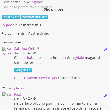
Foss'anche un #
cinghiale
.
Dai, ce la potete fare a capirlo.
I don't think people are realising the danger the Fediverse is in.
Show more...
The only thing stopping corporations and VCs taking over this
#
TrendyTootsIsEvil
place is that the Fediverse is spread out on many different
#
cinghiale
#
trendytootsisevil
servers, which makes it very difficult to purchase.
5 people
reshared this
If most of the Fediverse ends up on mastodon.social, which is
5 commenti - Mostra di più
now a strong possibility, there will be nothing to stop most of it
being sold to Musk or Zuckerberg or whoever.
Unknown parent
The bigger mastodon.social becomes, the more likely a buyout
Sabrina Web 📎
is to happen.
•
•
3 anni fa
@
malerbabomba
se tu fossi un #
cinghiale
magari si
(1/4)
sarebbe fermata
#
cinghiale
rag. Gustavino Bevilacqua
reshared this.
in reply to LaVi
Paz!
•
•
3 anni fa
ne parlavo proprio giorni fa con mio marito, non si
ferma più nessuno sulle strisce e l'uso della freccia è