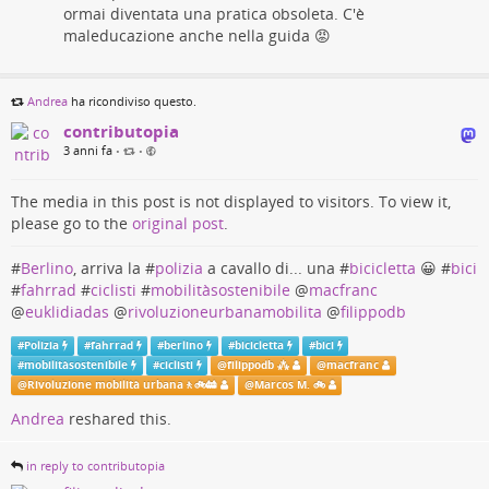
ormai diventata una pratica obsoleta. C'è
maleducazione anche nella guida 😡
Andrea
ha ricondiviso questo.
contributopia
3 anni fa
•
•
The media in this post is not displayed to visitors. To view it,
please go to the
original post
.
#
Berlino
, arriva la #
polizia
a cavallo di... una #
bicicletta
😀 #
bici
#
fahrrad
#
ciclisti
#
mobilitàsostenibile
@
macfranc
@
euklidiadas
@
rivoluzioneurbanamobilita
@
filippodb
#
Polizia
#
fahrrad
#
berlino
#
bicicletta
#
bici
#
mobilitàsostenibile
#
ciclisti
@
filippodb ⁂
@
macfranc
@
Rivoluzione mobilità urbana🚶🚲🚋
@
Marcos M. 🚲
Andrea
reshared this.
in reply to contributopia