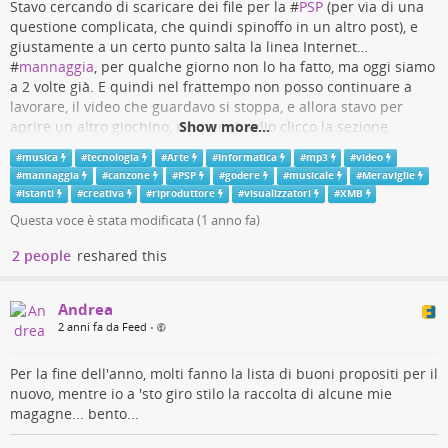
Stavo cercando di scaricare dei file per la #
PSP
(per via di una
#
collegamenti
#
dati
#
epico
#
footer
#
IndieAuth
#
info
questione complicata, che quindi spinoffo in un altro post), e
#
interessanti
#
link
#
metadati
#
MicroBlog
#
navigazione
#
plugin
giustamente a un certo punto salta la linea Internet…
#
profilo
#
schifo
#
sito
#
standard
#
validatore
#
web
#
Webring
#
mannaggia
, per qualche giorno non lo ha fatto, ma oggi siamo
#
WordPress
a 2 volte già. E quindi nel frattempo non posso continuare a
lavorare, il video che guardavo si stoppa, e allora stavo per
l'anello web indiano - fritto misto di octospacc
aprire un altro giochino, ma per sbaglio clicco la sezione
Show more...
#
Musica
della #
XMB
… e scopro che ho una decina di #
MP3
Anche oggi, per l’ennesima volta in cui mi faccio distrarre da
#
musica
#
tecnologia
#
Arte
#
Informatica
#
mp3
#
video
vecchi sulla mia Memory Stick. 1 #
canzone
normale, 1 royalty-
#collegamenti colorati durante la mia #navigazione errante nell’oceano
#
mannaggia
#
canzone
#
PSP
#
godere
#
musicale
#
Meraviglie
free, 1 che credo sia una OST, e tutto il resto meme morti o mai
del #web, scopro nuove cose #interessanti.
#
istanti
#
creativa
#
riproduttore
#
visualizzatori
#
XMB
vissuti, con una buona dose di cringe. Ma, noto e ricordo una
Questa voce è stata modificata (
1 anno fa
)
minioctt (fritto misto di octospacc)
bellissima cosa: i visualizzatori del #
riproduttore
#
musicale
di
sistema. 😍️
2 people
reshared this
Ormai questa roba così #
creativa
non l’abbiamo più. Su PC
resiste qualche implementazione vecchia (come VLC, perché se
Andrea
il codice degli effetti c’è già da anni allora non ha senso levarlo)
2 anni fa da Feed
•
ma ormai a nessuno frega più; figuriamoci sugli smartphone
addirittura, nonostante lì servirebbero molto dei bei
Per la fine dell'anno, molti fanno la lista di buoni propositi per il
#
visualizzatori
(magari per la schermata di blocco),
nuovo, mentre io a 'sto giro stilo la raccolta di alcune mie
considerando che ormai la musica la si ascolta sempre più con
magagne... bento...
quelli. Più passa il tempo e più la #
tecnologia
diventa noiosa,
senza però diventare necessariamente più utile (vedi come i