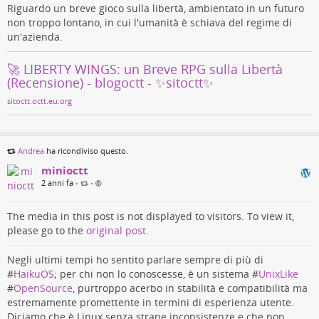
Riguardo un breve gioco sulla libertà, ambientato in un futuro
non troppo lontano, in cui l'umanità è schiava del regime di
un'azienda.
🚀 LIBERTY WINGS: un Breve RPG sulla Libertà
(Recensione) - blogoctt - ✨sitoctt✨
sitoctt.octt.eu.org
Andrea
ha ricondiviso questo.
minioctt
2 anni fa
•
•
The media in this post is not displayed to visitors. To view it,
please go to the
original post
.
Negli ultimi tempi ho sentito parlare sempre di più di
#
HaikuOS
; per chi non lo conoscesse, è un sistema #
UnixLike
#
OpenSource
, purtroppo acerbo in stabilità e compatibilità ma
estremamente promettente in termini di esperienza utente.
Diciamo che è Linux senza strane inconsistenze e che non