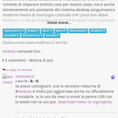
richiede di imparare tremila cose per essere usato, ma è anche
estremamente più prestante del sistema desktop pinguinastico
moderno medio (è una bugia colossale che Linux non abbia
bloatware e che giri bene), oppure che è macOS senza gestione
Show more...
dittatoriale e senza cacca a forma di mela dentro… qualunque
paragone preferiate. 😏️
#
opensource
#
haiku
#
Acer
#
beta
#
baremetal
#
haikuos
#
unixlike
#
ActionRetro
#
testato
Boh, vedo sempre di più che viene usato sui laptop, viene
Questa voce è stata modificata (
2 anni fa
)
testato di più, proprio prima ho visto
questo video di
#ActionRetro che lo usa giornalmente su un Thinkpad
. Volevo
Andrea
reshared this.
provarlo #
BareMetal
già credo anni fa, ma non funzionava, non
voleva partire. Ma ora, visto che a pare siamo finalmente alla
5 commenti - Mostra di più
#
Beta
4, e che le cose si stanno muovendo in termini di
in reply to minioctt
compatibilità sia hardware che software (tante applicazioni
libere di uso comune per task disparate stanno venendo
Atomozero
portate), ho provato a flashare la ISO live su chiavetta, avviarla
•
•
2 anni fa
se posso consigliarti, usa la versione notturna di
sul mio portatile #
Acer
Aspire v3-572G, e, incredibilmente… 🤫️
#
Haikuos
è molto più aggiornata anche se ufficialmente
è instabile. Io la uso da mesi e ormai la penna USB con
la beta4 non la uso più.
download.haiku-os.org/nightly-
#
Haiku
funziona! Questa schermata l’ho catturata direttamente
…
da lì, e ho #
testato
qualche cosa. Posso collegarmi al WiFi,
anche 5 GHz, usare il terminale per collegarmi via SSH al
server, la riproduzione audio funziona (ma ahimé non vanno le