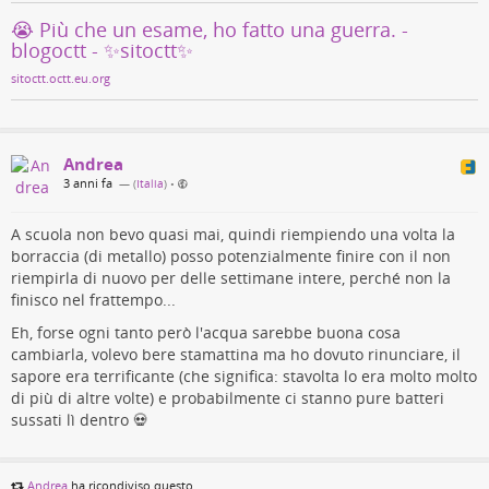
😭 Più che un esame, ho fatto una guerra. -
blogoctt - ✨sitoctt✨
sitoctt.octt.eu.org
Andrea
3 anni fa
— (
Italia
)
•
A scuola non bevo quasi mai, quindi riempiendo una volta la
borraccia (di metallo) posso potenzialmente finire con il non
riempirla di nuovo per delle settimane intere, perché non la
finisco nel frattempo...
Eh, forse ogni tanto però l'acqua sarebbe buona cosa
cambiarla, volevo bere stamattina ma ho dovuto rinunciare, il
sapore era terrificante (che significa: stavolta lo era molto molto
di più di altre volte) e probabilmente ci stanno pure batteri
sussati lì dentro 💀
Andrea
ha ricondiviso questo.