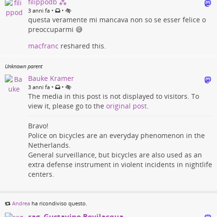
filippodb ⁂
•
•
3 anni fa
questa veramente mi mancava non so se esser felice o
preoccuparmi 😅
macfranc
reshared this.
Unknown parent
Bauke Kramer
•
•
3 anni fa
The media in this post is not displayed to visitors. To
view it, please go to the
original post
.
Bravo!
Police on bicycles are an everyday phenomenon in the
Netherlands.
General surveillance, but bicycles are also used as an
extra defense instrument in violent incidents in nightlife
centers.
Andrea
ha ricondiviso questo.
rag. Gustavino Bevilacqua