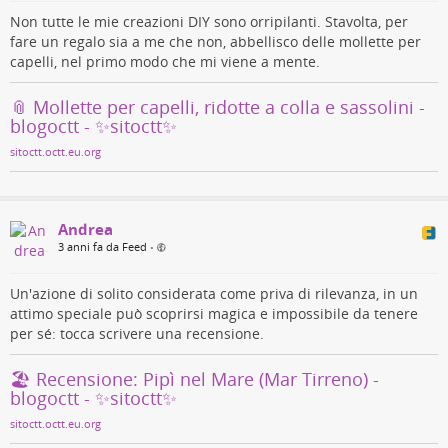
- YouTube
Non tutte le mie creazioni DIY sono orripilanti. Stavolta, per
fare un regalo sia a me che non, abbellisco delle mollette per
Profitez des vidéos et de la musique que vous aimez, mettez en ligne
capelli, nel primo modo che mi viene a mente.
des contenus originaux, et partagez-les avec vos amis, vos proches et le
monde entier.
📎 Mollette per capelli, ridotte a colla e sassolini -
youtu.be
blogoctt - ✨sitoctt✨
sitoctt.octt.eu.org
Andrea
3 anni fa da Feed
•
Un'azione di solito considerata come priva di rilevanza, in un
attimo speciale può scoprirsi magica e impossibile da tenere
per sé: tocca scrivere una recensione.
🏖️ Recensione: Pipì nel Mare (Mar Tirreno) -
blogoctt - ✨sitoctt✨
sitoctt.octt.eu.org