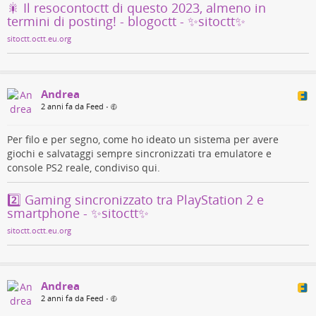
🎇 Il resocontoctt di questo 2023, almeno in
sistemi operativi commerciali diventano sempre più castrati), e
termini di posting! - blogoctt - ✨sitoctt✨
di ciò sono triste… quindi è sempre bello ritrovare piccoli
#
istanti
per #
godere
di queste #
meraviglie
che intrecciano
sitoctt.octt.eu.org
#
arte
ed #
informatica
. 😄️
Andrea
2 anni fa da Feed
•
Per filo e per segno, come ho ideato un sistema per avere
giochi e salvataggi sempre sincronizzati tra emulatore e
console PS2 reale, condiviso qui.
2️⃣ Gaming sincronizzato tra PlayStation 2 e
smartphone - ✨sitoctt✨
La
canzone in riproduzione
è una roba allucinante, quella mi fa
ancora ridere. (#
Audio
aggiunto in post nel #
video
perché
sitoctt.octt.eu.org
microfono bordello.) 🗿️
#
arte
#
canzone
#
creativa
#
godere
#
informatica
#
istanti
#
Mannaggia
#
meraviglie
#
MP3
#
musica
#
musicale
#
PSP
Andrea
#
riproduttore
#
tecnologia
#
video
#
visualizzatori
#
XMB
2 anni fa da Feed
•