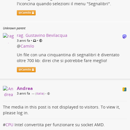
l'iconcina quando selezioni il menu "Segnalibri".
@
Camilo
Unknown parent
rag. Gustavino Bevilacqua
•
•
3 anni fa
@
Camilo
Un file con una cinquantina di segnalibri è diventato
oltre 700 kb: direi che si potrebbe fare meglio!
@
Camilo
Andrea
3 anni fa
— (
Italia
)
•
The media in this post is not displayed to visitors. To view it,
please log in.
#
CPU
Intel convertita per funzionare su socket AMD.