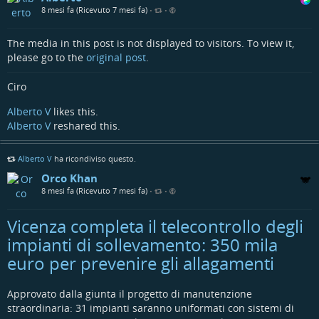
8 mesi fa (Ricevuto 7 mesi fa)
dicorinto.it/associazionismo/n…
•
•
The media in this post is not displayed to visitors. To view it,
please go to the
original post
.
Ciro
Alberto V
likes this.
Alberto V
reshared this.
Alberto V
ha ricondiviso questo.
Orco Khan
8 mesi fa (Ricevuto 7 mesi fa)
•
•
Vicenza completa il telecontrollo degli
impianti di sollevamento: 350 mila
euro per prevenire gli allagamenti
Approvato dalla giunta il progetto di manutenzione
straordinaria: 31 impianti saranno uniformati con sistemi di