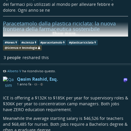
dei farmaci più utilizzati al mondo per alleviare febbre e
dolore. Ogni anno se ne
Paracetamolo dalla plastica riciclata: la nuova
frontiera della farmaceutica sostenibile
Show more...
Paracetamolo dalla plastica riciclata: la nuova frontiera della
#
News
#
scienza
#
paracetamolo
#
plasticariciclata
farmaceutica sostenibile | Una nuova scoperta promette di trasformare
@
Scienza e tecnologia
i rifiuti in farmaci, aprendo le porte a un futuro più sostenibile.
3 people
reshared this
Marco Inchingoli (Focustech)
Alberto V
ha ricondiviso questo.
Qasim Rashid, Esq.
1 anno fa
•
•
ICE is offering a $132K to $185K per year for supervisory roles &
$306K per year to concentration camp managers. Both jobs
have ZERO education requirement.
Meanwhile the average starting salary is $46,526 for teachers
and $68,485 for nurses. Both jobs require a Bachelors degree &
often a graduate degree.