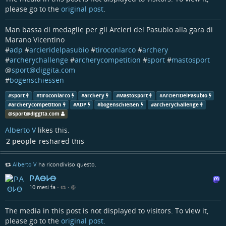
please go to the
original post
.
Man bassa di medaglie per gli Arcieri del Pasubio alla gara di
Marano Vicentino
#
adp
#
arcieridelpasubio
#
tiroconlarco
#
archery
#
archerychallenge
#
archerycompetition
#
sport
#
mastosport
@
sport@diggita.com
#
bogenschiessen
#
Sport
#
tiroconlarco
#
archery
#
MastoSport
#
ArcieriDelPasubio
#
archerycompetition
#
ADP
#
bogenschießen
#
archerychallenge
@
sport@diggita.com
Alberto V
likes this.
2 people
reshared this
Alberto V
ha ricondiviso questo.
𐌐𐌀Ꝋ𐌋Ꝋ
10 mesi fa
•
•
The media in this post is not displayed to visitors. To view it,
please go to the
original post
.