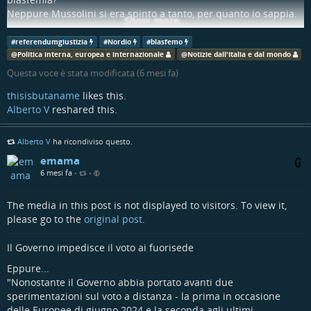
Neppure Mussolini si era spinto a tanto, per quanto io sappia.
Show more...
#
Nordio
#
blasfemo
#
ReferendumGiustizia
#
referendumgiustizia
#
Nordio
#
blasfemo
@
news
@
Politica interna, europea e internazionale
@
Notizie dall'Italia e dal mondo
@
politica
Questa voce è stata modificata (
6 mesi fa
)
ansa.it/sito/notizie/cronaca/2…
thisisbutaname
likes this.
Alberto V
reshared this.
Nordio: "Blasfemo dire che la riforma mini
l'indipendenza delle toghe" - Notizie - Ansa.it
Alberto V
ha ricondiviso questo.
emama
Il primo presidente della Cassazione: 'L'indipendenza delle toghe resti
6 mesi fa
caposaldo del sistema'. Presente Mattarella. Pinelli (Csm): 'La
•
•
delegittimazione reciproca indebolisce le istituzioni' (ANSA)
The media in this post is not displayed to visitors. To view it,
Agenzia ANSA
please go to the
original post
.
Il Governo impedisce il voto ai fuorisede
Eppure...
"Nonostante il Governo abbia portato avanti due
sperimentazioni sul voto a distanza - la prima in occasione
delle Europee di giugno 2024 e la seconda agli ultimi