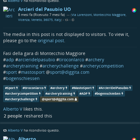
Alberto V
ha ricondiviso questo.
dell’informazione presso il Dipartimento di Scienze Politiche
Arcieri del Pasubio UO
dell’Università La Sapienza di Roma;
8 mesi fa (Ricevuto 7 mesi fa)
— (
Via Lorenzoni, Montecchio Maggiore,
Laura Camilloni, caporedattrice dell’Agenparl;
Vicenza, Veneto, 36075, Italy
)
•
•
Massimiliano Pierro, direttore generale di Intent Group;
Mirko Lapi, professore aggregato in Open Source Intelligence,
The media in this post is not displayed to visitors. To view it,
Dipartimento di Giurisprudenza dell’Università di Foggia;
please go to the
original post
.
marco giampaolo, direttore commerciale e operativo Negg
group;
Fasi della gara di Montecchio Maggiore
Luigi Camilloni, direttore responsabile dell’Agenparl.
#
adp
#
arcieridelpasubio
#
tiroconlarco
#
archery
WHAT: Corso gratuito formazione giornalisti, in Presenza
#
archerytraining
#
archerychallenge
#
archerycompetition
WHEN: 18 dicembre 2025 09:30-13:30
#
sport
#
mastosport
@
sport@diggita.com
WHERE: Università La Sapienza Facoltà di Scienze Politica –
#
bogenschiessen
Dipartimento di Comunicazione e Ricerca Sociale (CoRiS), Via
Salaria,113 – 00198, Roma
#
Sport
#
tiroconlarco
#
archery
#
MastoSport
#
ArcieriDelPasubio
#
archerycompetition
#
archerytraining
#
ADP
#
bogenschießen
WHO: Organizzato da: Ordine dei Giornalisti del Lazio ODG
#
archerychallenge
@
sport@diggita.com
Lazio
WHY: 6 Crediti Deontologici
Alberto V
likes this.
2 people
reshared this
Chiusura iscrizioni
16/12/2025
Alberto V
ha ricondiviso questo.
Alberto