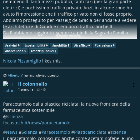
nemmeno lì: tanti mezzi pubblici, tanti taxi (per la gran parte
elettrici) e pochissimo traffico privato. Anzi, in alcune zone ho
avuto l'impressione che il traffico privato non ci fosse proprio.
Abbiamo proseguito per Passeig de Gracia per andare a vedere
le architetture di Gaudi e c'era poco traffico anche lì.
Da lì abbiamo raggiunto, sempre a piedi, la Sagrada Familia
Show more...
passando per Carrer de Mallorca.
In questa zona meno taxi, un po' di mezzi privati in più, ma
#
salvini
#
sostenibilità
#
mobilità
#
traffico
#
barcelona
sempre ben servito dal trasporto pubblico.
#
barcellona
#
mezzipubblici
Niente strobazzamenti di clacson, traffico fluido e rilassato.
Nicola Pizzamiglio
likes this.
Ritorno in metropolitana, puntualissima e con fermate in punti
strategici.
Alberto V
ha ricondiviso questo.
Consiglio la visita al nostro ministro delle infrastrutture #
salvini
, vedi mai...
Il colonnello
#
barcelona
#
barcellona
#
traffico
#
mezzipubblici
#
mobilita
1 anno fa
•
•
#
sostenibilita
Paracetamolo dalla plastica riciclata: la nuova frontiera della
farmaceutica sostenibile
@
scienza
focustech.it/news/paracetamolo…
#
News
#
Scienza
#
Paracetamolo
#
Plasticariciclata
#
scienza
Il paracetamolo, conosciuto anche come acetaminofene, è uno