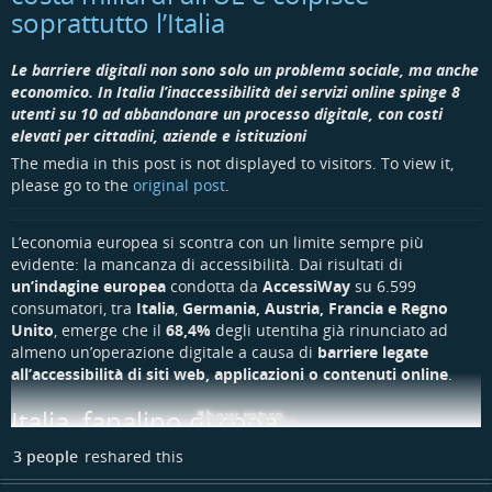
soprattutto l’Italia
Le barriere digitali non sono solo un problema sociale, ma anche
economico. In Italia l’inaccessibilità dei servizi online spinge 8
utenti su 10 ad abbandonare un processo digitale, con costi
elevati per cittadini, aziende e istituzioni
The media in this post is not displayed to visitors. To view it,
please go to the
original post
.
L’economia europea si scontra con un limite sempre più
evidente: la mancanza di accessibilità. Dai risultati di
un’indagine europea
condotta da
AccessiWay
su 6.599
consumatori, tra
Italia
,
Germania, Austria, Francia e Regno
Unito
, emerge che il
68,4%
degli utentiha già rinunciato ad
almeno un’operazione digitale a causa di
barriere legate
all’accessibilità di siti web, applicazioni o contenuti online
.
Italia, fanalino di coda
Show more...
3 people
reshared this
Come rilevato dalla società, l’
Italia
registra il dato più critico: