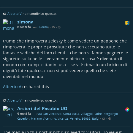
in bianco, si leggono le seguenti righe: "CORSO ITALIA
63 VALDAGNO". In basso, a destra, si leggono le seguenti
Alberto V
righe: "ORE 20:30".
ha ricondiviso questo.
simona
Fornito da
@
altbot
, generato localmente e privatamente
8 mesi fa
— (
Livorno
)
•
•
utilizzando Gemma3:27b
🌱 Energia utilizzata: 0.177 Wh
trump che rimprovera zelesky è come vedere un pappone che
rimprovera le proprie prostitute che non accettano tutte le
fantasie sadiche dei loro clienti... che non si fanno spegnere le
sigarette sulla pelle... veramente pietoso. cosa è diventato il
mondo con trump. cittadini usa... se vi è rimasto un briciolo di
dignità fate qualcosa. non si può vedere quello che siete
diventati nel mondo.
Alberto V
reshared this.
Alberto V
ha ricondiviso questo.
Arcieri del Pasubio UO
9 mesi fa
— (
Via San Vincenzo, Santa Lucia, Villaggio Padre Piergiorgio
Cavedon, Marano Vicentino, Vicenza, Veneto, 36035, Italy
)
•
•
The media in this post is not displayed to visitors. To view it,