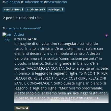
#
valdagno
#
10dicembre
#
maschilismo
#
maschilismo
#
10dicembre
#
valdagno
2 people
reshared this
in reply to Andreacazzola90
Altbot
•
•
8 mesi fa
Immagine di un volantino rettangolare con sfondo
rosso. In alto, a sinistra, c'è uno stemma circolare con
elementi decorativi e un simbolo al centro. A destra
dello stemma c'è la scritta "commissione perunta" in
piccolo, in bianco. Sotto, in grande, in bianco, c'è la
scritta "FACCIAMO LA CONTA". Sotto la scritta principale,
in bianco, si leggono le seguenti righe: "5 INCONTRI PER
DECOSTRUIRE STEREOTIPI E PER COSTRUIRE RELAZIONI
SANE E CONSAPEVOLI". Sotto queste righe, in bianco, si
leggono le seguenti righe: "Maschilismo orecchiabile.
Mezzo secolo di sessismo nella musica leggera italiana".
In basso, in bianco, si leggono le seguenti righe: "10
Show more...
DICEMBRE 2025". Sotto questa riga, in bianco, si leggono
le seguenti righe: "PALAZZO FESTARI". Sotto questa riga,
@
Altbot