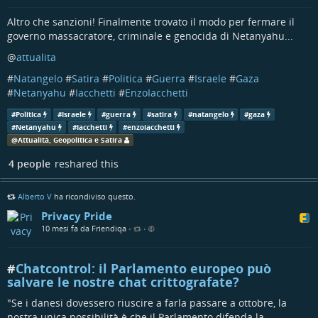
Altro che sanzioni! Finalmente trovato il modo per fermare il
governo massacratore, criminale e genocida di Netanyahu...
@
attualita
#
Natangelo
#
Satira
#
Politica
#
Guerra
#
Israele
#
Gaza
#
Netanyahu
#
Iacchetti
#
EnzoIacchetti
#
Politica
#
Israele
#
guerra
#
satira
#
natangelo
#
gaza
#
Netanyahu
#
Iacchetti
#
enzoiacchetti
@
Attualità, Geopolitica e Satira
4 people
reshared this
Alberto V
ha ricondiviso questo.
Privacy Pride
10 mesi fa da Friendiqa
•
•
#
Chatcontrol
: il Parlamento europeo può
salvare le nostre chat crittografate?
"Se i danesi dovessero riuscire a farla passare a ottobre, la
nostra unica possibilità è che il Parlamento difenda la