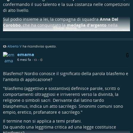
confermando il suo talento e la sua costanza nelle competizioni
di alto livello.
Sul podio insieme a lei, la compagna di squadra
Anna Dal
Corobbo
, che ha conquistato la
medaglia d'argento
nella
Show more...
stessa categoria, completando una splendida doppietta per la
società vicentina.
Ma le soddisfazioni per gli Arcieri del Pasubio non si sono
Alberto V
ha ricondiviso questo.
fermate qui. Nella gara a squadre, il trio composto da
Elisa
emama
Cattaneo, Anna Dal Corobbo e Cristina Garzaro
ha dominato
6 mesi fa
•
•
la competizione, aggiudicandosi la
medaglia d'oro
e il titolo di
campione regionale
nella categoria
master compound
Blasfemo? Nordio conosce il significato della parola blasfemo e
femminile a squadre.
l'ambito di applicazione?
Un weekend da incorniciare per la società, che dimostra ancora
"blasfemo (aggettivo e sostantivo) definisce parole, scritti o
una volta la qualità del proprio settore tecnico e l'affiatamento
comportamenti oltraggiosi e irriverenti verso la divinità, la
delle proprie atlete.
religione o simboli sacri. Derivante dal latino tardo
blasphemus, indica un atto sacrilego. Sinonimi comuni sono
empio, eretico, profanatore e sacrilego."
Il termine non si applica a temi profani.
Da quando una leggitima critica ad una legge costituisce
blasfemia?