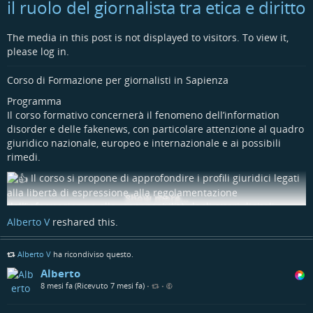
il ruolo del giornalista tra etica e diritto
Da Ungheria di Orban.
Da America di Trump.
#
NoInceneritore
#
Roma
#
SantaPalomba
#
ReportRai3
The media in this post is not displayed to visitors. To view it,
Stanno sostituendo lo Stato di Diritto con lo Stato di Polizia.
#
RifiutiZero
#
Ambiente
please log in.
Dovremmo scendere in piazza in milioni contro lo stesso
decreto che ce lo renderà di fatto impossibile.
Corso di Formazione per giornalisti in Sapienza
Eccola, la loro idea di democrazia. Spiegata in due righe.
Programma
Il corso formativo concernerà il fenomeno dell’information
#
lorenzotosa
disorder e delle fakenews, con particolare attenzione al quadro
#
decretosicurezza
giuridico nazionale, europeo e internazionale e ai possibili
#
statodipolizia
rimedi.
@
attualita
Il corso si propone di approfondire i profili giuridici legati
@
news
alla libertà di espressione, alla regolamentazione
@
politica
Show more...
dell’informazione e alle responsabilità degli attori digitali.
Alberto V
reshared this.
Verranno esaminati strumenti normativi e casi concreti,
nazionali e internazionali, per aiutare i giornalisti a orientarsi
Alberto V
ha ricondiviso questo.
in un panorama sempre più complesso e sfidante. L’argomento
è di rilevante importanza giornalistica per l’impatto che ha
Alberto
sulla credibilità dell’informazione e sul ruolo democratico della
8 mesi fa (Ricevuto 7 mesi fa)
•
•
stampa.