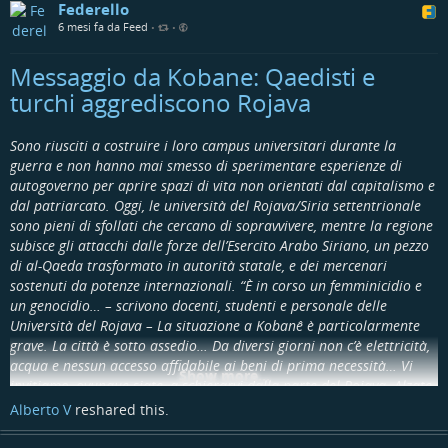
Federello
mentre vengono segnalati anche tempi di caricamento
6 mesi fa da Feed
•
•
eccessivi (27%) e istruzioni poco chiare o assenti (23%).
Dunque, quando la fruizione di servizi digitali diventa
Messaggio da Kobane: Qaedisti e
frustrante, il rischio è concreto: il15% degli italiani dichiara di
interrompere spesso un’operazione o un acquisto online
a
turchi aggrediscono Rojava
causa di un’esperienza digitale frustrante e poco fluida.
In
Francia
, invece, la scarsa leggibilità rappresenta la barriera
Sono riusciti a costruire i loro campus universitari durante la
principale (38%), seguita dal Regno Unito (27,3%). Molti
guerra e non hanno mai smesso di sperimentare esperienze di
consumatori segnalano inoltre difficoltà di navigazione dovute
autogoverno per aprire spazi di vita non orientati dal capitalismo e
a
strutture poco chiare che rendono i processi digitali
dal patriarcato. Oggi, le università del Rojava/Siria settentrionale
inutilmente complessi
: in Francia oltre un terzo (36%) ha
sono pieni di sfollati che cercano di sopravvivere, mentre la regione
difficoltà di orientamento, in Austria quasi uno su tre (31%) e in
subisce gli attacchi dalle forze dell’Esercito Arabo Siriano, un pezzo
Germania il 17%. A questi si aggiungono poi
tempi di
di al-Qaeda trasformato in autorità statale, e dei mercenari
caricamento lunghi
(oltre 1 utente su 4), istruzioni poco
sostenuti da potenze internazionali. “È in corso un femminicidio e
chiare o mancanti
(quasi
1 su 4
),
visualizzazioni non
un genocidio… – scrivono docenti, studenti e personale delle
ottimizzate per dispositivi mobili
(
1 su 5
) e
navigazioni
Università del Rojava – La situazione a Kobanê è particolarmente
confuse o aree cliccabili troppo piccole
(quasi
1 su 5
).
grave. La città è sotto assedio… Da diversi giorni non c’è elettricità,
acqua e nessun accesso affidabile ai beni di prima necessità… Vi
Show more...
Gen Z e Millennials sempre più attenti:
invitiamo, ovunque siate, a schierarvi dalla parte del Rojava. Alzate
l’Europa rischia di perdere i clienti di
la voce. Organizzatevi nei vostri campus, nei vostri sindacati e nelle
Alberto V
reshared this.
vostre comunità…”
domani