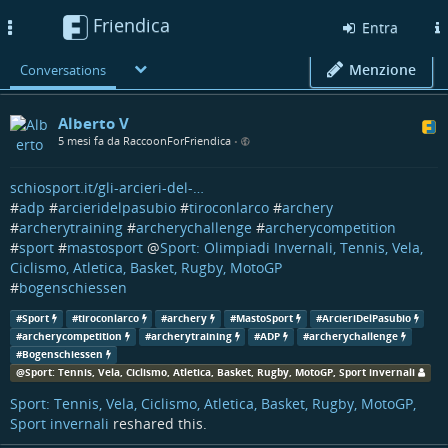
Friendica
Toggle
Entra
navigation
Menzione
Conversations
Alberto V
5 mesi fa da RaccoonForFriendica
•
schiosport.it/gli-arcieri-del-…
#
adp
#
arcieridelpasubio
#
tiroconlarco
#
archery
#
archerytraining
#
archerychallenge
#
archerycompetition
#
sport
#
mastosport
@
Sport: Olimpiadi Invernali, Tennis, Vela,
Ciclismo, Atletica, Basket, Rugby, MotoGP
#
bogenschiessen
#
Sport
#
tiroconlarco
#
archery
#
MastoSport
#
ArcieriDelPasubio
#
archerycompetition
#
archerytraining
#
ADP
#
archerychallenge
#
Bogenschiessen
@
Sport: Tennis, Vela, Ciclismo, Atletica, Basket, Rugby, MotoGP, Sport invernali
Sport: Tennis, Vela, Ciclismo, Atletica, Basket, Rugby, MotoGP,
Sport invernali
reshared this.