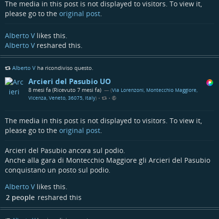
The media in this post is not displayed to visitors. To view it,
Verrà analizzato l’articolo 21 della Costituzione italiana, che
please go to the
original post
.
tutela della libertà di espressione e di stampa, in cui ognuno
ha il diritto di manifestare liberamente il proprio pensiero con
qualsiasi mezzo di diffusione, ponendo le basi per una tutela
Alberto V
likes this.
ampia della libertà di espressione e informazione.
Alberto V
reshared this.
Si osserverà come si può facilmente influenzare
Alberto V
ha ricondiviso questo.
sentimenti, pensieri e azioni di un pubblico specifico, al fine di
ottenere vantaggi strategici in ambito politico, militare o
Arcieri del Pasubio UO
sociale. Verranno illustrati diversi esempi di diffusione di fake
8 mesi fa (Ricevuto 7 mesi fa)
— (
Via Lorenzoni, Montecchio Maggiore,
news, alterazione di contenuti, uso strategico dei social per
Vicenza, Veneto, 36075, Italy
)
•
•
destabilizzare o polarizzare l’opinione pubblica.
The media in this post is not displayed to visitors. To view it,
Si prenderà in esame l’articolo 19 del nuovo Codice
please go to the
original post
.
Deontologico delle Giornaliste e dei Giornalisti che introduce
una regola specifica sull’uso dell’intelligenza artificiale.
Arcieri del Pasubio ancora sul podio.
Relatori:
Anche alla gara di Montecchio Maggiore gli Arcieri del Pasubio
Alberto Marinelli, prorettore alle tecnologie innovative per la
conquistano un posto sul podio.
comunicazione, Sapienza, Università di Roma;
Alberto V
likes this.
guido d’ubaldo, presidente dell’Ordine dei Giornalisti del Lazio; ⁠
Arturo Di Corinto
, IA cybersecurity Advisor nell’Agenzia per la
2 people
reshared this
cybersicurezza nazionale (ACN);
Federica Fabrizzi, professoressa ordinaria di Diritto