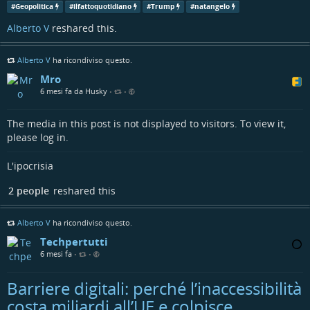
la questione una volta per tutte. "
#
Geopolitica
#
ilfattoquotidiano
#
Trump
#
natangelo
firmereferendum.giustizia.it/r…
Alberto V
reshared this.
#
votofuorisede
#
leggedelega
Alberto V
ha ricondiviso questo.
@
politica
@
news
Mro
6 mesi fa da Husky
•
•
Referendum e iniziative popolari
firmereferendum.giustizia.it
The media in this post is not displayed to visitors. To view it,
please log in.
L'ipocrisia
2 people
reshared this
Alberto V
ha ricondiviso questo.
Techpertutti
6 mesi fa
•
•
Barriere digitali: perché l’inaccessibilità
costa miliardi all’UE e colpisce