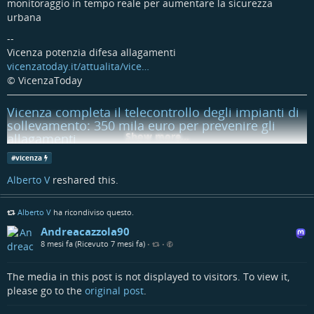
monitoraggio in tempo reale per aumentare la sicurezza
urbana
--
Vicenza potenzia difesa allagamenti
vicenzatoday.it/attualita/vice…
© VicenzaToday
Vicenza completa il telecontrollo degli impianti di
sollevamento: 350 mila euro per prevenire gli
Show more...
allagamenti
#
vicenza
Approvato dalla giunta il progetto di manutenzione straordinaria: 31
impianti saranno uniformati con sistemi di monitoraggio in tempo reale
Alberto V
reshared this.
per aumentare la...
Redazione (VicenzaToday)
Alberto V
ha ricondiviso questo.
Andreacazzola90
8 mesi fa (Ricevuto 7 mesi fa)
•
•
The media in this post is not displayed to visitors. To view it,
please go to the
original post
.