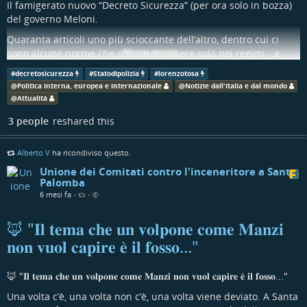
Il famigerato nuovo “Decreto Sicurezza” (per ora solo in bozza)
del governo Meloni.
Quaranta articoli uno più scioccante dell’altro, dentro cui ci
Show more...
sono alcune norme che possono esistere solo nei regimi - a
proposito di regimi, parola che la destra-destra ha appena
#
decretosicurezza
#
Statodipolizia
#
lorenzotosa
imparato e pronuncia a caso.
@
Politica interna, europea e internazionale
@
Notizie dall'Italia e dal mondo
@
Attualità
Nel disordine:
3 people
reshared this
Sarà represso, punito e criminalizzato ogni forma di dissenso,
trasformato da diritto costituzionalmente garantito a problema
di ordine pubblico.
Alberto V
ha ricondiviso questo.
Si rischiano multe salatissime (fino a 5000 euro) anche solo per
Unione dei Comitati contro l'inceneritore a Santa
Palomba
aver manifestato per Gaza o altre cause sgradite.
6 mesi fa
•
•
Viene introdotto il “fermo di prevenzione” durante le
manifestazioni: in pratica la polizia potrà arbitrariamente
🦊 "𝐈𝐥 𝐭𝐞𝐦𝐚 𝐜𝐡𝐞 𝐮𝐧 𝐯𝐨𝐥𝐩𝐨𝐧𝐞 𝐜𝐨𝐦𝐞 𝐌𝐚𝐧𝐳𝐢
trattenere per 12 ore i manifestanti sospettati di rappresentare
𝐧𝐨𝐧 𝐯𝐮𝐨𝐥 𝐜𝐚𝐩𝐢𝐫𝐞 𝐞̀ 𝐢𝐥 𝐟𝐨𝐬𝐬𝐨..."
un pericolo. In pratica, chiunque decidano le forze dell’ordine,
in qualunque momento.
🦊 "𝐈𝐥 𝐭𝐞𝐦𝐚 𝐜𝐡𝐞 𝐮𝐧 𝐯𝐨𝐥𝐩𝐨𝐧𝐞 𝐜𝐨𝐦𝐞 𝐌𝐚𝐧𝐳𝐢 𝐧𝐨𝐧 𝐯𝐮𝐨𝐥 𝐜𝐚𝐩𝐢𝐫𝐞 𝐞̀ 𝐢𝐥 𝐟𝐨𝐬𝐬𝐨..."
E, mentre i cittadini vengono manganellati a colpi di decreto,
scatta anche lo scudo penale per gli agenti, vecchio pallino
Una volta c’è, una volta non c’è, una volta viene deviato. A Santa
della destra-destra.