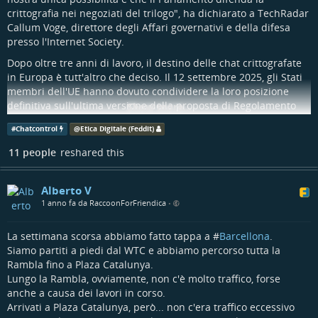
crittografia nei negoziati del trilogo", ha dichiarato a TechRadar
Callum Voge, direttore degli Affari governativi e della difesa
presso l'Internet Society.
Dopo oltre tre anni di lavoro, il destino delle chat crittografate
in Europa è tutt'altro che deciso. Il 12 settembre 2025, gli Stati
membri dell'UE hanno dovuto condividere la loro posizione
definitiva sull'ultima versione della proposta di Regolamento
Show more...
sugli abusi sessuali sui minori (CSAR).
#
Chatcontrol
@
Etica Digitale (Feddit)
Ancora una volta, il disegno di legge non è riuscito a ottenere il
sostegno necessario. La versione danese di ciò che i critici
11 people
reshared this
hanno definito
Chat Control
richiederebbe a tutti i fornitori di
servizi di messaggistica operanti in Europa di analizzare le chat
Alberto V
degli utenti, anche se crittografate, nel tentativo di rilevare e
1 anno fa da RaccoonForFriendica
bloccare la diffusione di materiale pedopornografico (CSAM).
•
@
Etica Digitale (Feddit)
La settimana scorsa abbiamo fatto tappa a #
Barcellona
.
techradar.com/vpn/vpn-privacy-…
Siamo partiti a piedi dal WTC e abbiamo percorso tutta la
Rambla fino a Plaza Catalunya.
Lungo la Rambla, ovviamente, non c'è molto traffico, forse
anche a causa dei lavori in corso.
Arrivati a Plaza Catalunya, però... non c'era traffico eccessivo