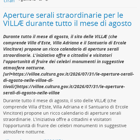
General ha individuato vulnerabilità critiche o gravi in 97 dei
oltre 1.000 sistemi idrici controllati, per una popolazione servita
Aperture serali straordinarie per le
di circa 26,6 milioni di persone.
VILLÆ durante tutto il mese di agosto
Cosa devono fare subito gli operatori
Durante tutto il mese di agosto, il sito delle VILLÆ (che
comprende Villa d'Este, Villa Adriana e il Santuario di Ercole
Le raccomandazioni congiunte di FBI, EPA e CISA per il settore
Vincitore) propone un ricco calendario di aperture serali
idrico sono immediate e concrete: scollegare i PLC dall’accesso
straordinarie. L'iniziativa offre a cittadini e visitatori
diretto a internet, sostituendo la connettività cellulare non
l'opportunità di fruire dei celebri monumenti in suggestive
protetta con VPN dedicate e autenticazione a più fattori dove
atmosfere notturne.
l’accesso remoto resta necessario; cambiare tutte le password
[url=https://villae.cultura.gov.it/2026/07/31/le-aperture-serali-
predefinite o deboli, dato che una quota significativa dei
di-agosto-nelle-villae-di-
dispositivi compromessi utilizzava credenziali banali;
tivoli/]https://villae.cultura.gov.it/2026/07/31/le-aperture-
confrontare i file di progetto dei PLC in produzione con backup
serali-di-agosto-nelle-villae
offline noti per individuare eventuali discrepanze nella logica
ladder, che possono persistere anche dopo un reset delle
Durante tutto il mese di agosto, il sito delle VILLÆ (che
password; impostare fisicamente i selettori a chiave dei
comprende Villa d'Este, Villa Adriana e il Santuario di Ercole
controllori in modalità “Run”, che blocca la modifica remota
Vincitore) propone un ricco calendario di aperture serali
della logica anche in caso di compromissione di rete; e
straordinarie. L'iniziativa offre a cittadini e visitatori
pianificare la sostituzione dei dispositivi a fine vita come le
l'opportunità di fruire dei celebri monumenti in suggestive
serie MicroLogix 1100/1400, che potrebbero non ricevere più
atmosfere notturne.
aggiornamenti di sicurezza da Rockwell Automation.