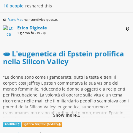
sulla libertà di informazione e sulla tenuta delle
10 people
reshared this
istituzioni democratiche.
Siamo partiti dal caso Paragon, lo spionaggio che
Franc Mac
ha ricondiviso questo.
Cancellato ha subito tramite lo spyware Graphite, una
vicenda che – pur avendo una gravità accertata diversa –
Etica Digitale
mi ha ricordato quella che ho vissuto io,
quando mi è
1 giorno fa
•
•
arrivata notizia di essere spiato dai servizi segreti italiani
Da lì abbiamo parlato della vulnerabilità dei cittadini e
🧫 L'eugenetica di Epstein prolifica
dei giornalisti di fronte all'uso incontrollato di strumenti
nella Silicon Valley
di sorveglianza militare, toccando poi altri argomenti: il
ruolo degli editori indipendenti all'interno di un mercato
dominato dalle piattaforme Big Tech, i rischi legati alla
"Le donne sono come i gamberetti: butti la testa e tieni il
disinformazione generata dall'intelligenza artificiale e le
corpo": così Jeffrey Epstein commentava la sua visione del
trasformazioni della partecipazione politica di fronte alle
mondo femminile, riducendo le donne a oggetti e a recipienti
grandi crisi globali, prima fra tutte la lotta al
per l'incubazione. La volontà di operare sulla vita è un tema
cambiamento climatico.
ricorrente nelle mail che il miliardario pedofilo scambiava con i
potenti della Silicon Valley: eugenetica, superuomo e
transumanesimo erano all'ordine del giorno, mentre Epstein
Show more...
@
giornalismo
finanziava quegli stessi potenti che avrebbero potuto dare alle
luce tali visioni.
video.marcocappato.it/w/8B6LXN…
#
Politica
@
Etica Digitale (Feddit)