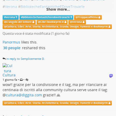
#
Verona
#
BibliotecheFantasticheEDoveTrovarle
Show more...
La biblioteca più antica del mondo | Biblioteca
#
verona
#
bibliotechefantasticheedovetrovarle
@
Troppacaffeina
Capitolare di Verona
@
L’angolo del lettore
@
Libri bookwyrm.it
@
Verona
@
Cultura, Libri, Arte, Storia, Architettura, Scuola, Design, Fumetti e Bookwyrm
La Regina delle collezioni Ecclesiastiche, così definita per la preziosità dei
Questa voce è stata modificata (
1 giorno fa
)
suoi manoscritti, dal paleografo Elias Avery Lowe (1879-1969)
Panormus
likes this.
bibliotecacapitolare.it
30 people
reshared this
in reply to Semplicemente D.
Cultura
•
•
1 giorno fa
wow!! grazie per la condivisione e il tag, ma per rilanciare ai
centinaia di iscritti alla community cultura serve usare il tag:
@
cultura@diggita.com
grazie!! 🙏
@
Cultura, Libri, Arte, Storia, Architettura, Scuola, Design, Fumetti e Bookwyrm