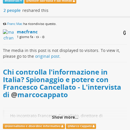
#
editoriali
@
Notizie dall'Italia e dal mondo
2 people
reshared this
Franc Mac
ha ricondiviso questo.
macfranc
1 giorno fa
•
•
The media in this post is not displayed to visitors. To view it,
please go to the
original post
.
Chi controlla l'informazione in
Italia? Spionaggio e potere con
Francesco Cancellato - L'intervista
di
@
marcocappato
Ho incontrato Francesco Cancellato, direttore di
Show more...
Fanpage.it, e insieme abbiamo parlato della
@
Giornalismo e disordine informativo
@
Marco Cappato
trasformazione del sistema dei media, del suo impatto