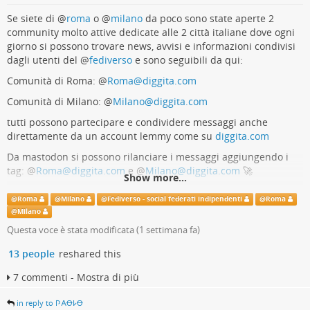
x.com/i/status/208455697074108…
Se siete di
@
roma
o
@
milano
da poco sono state aperte 2
@
giornalismo
community molto attive dedicate alle 2 città italiane dove ogni
giorno si possono trovare news, avvisi e informazioni condivisi
Real Volpe (@VolpeReal) on X
dagli utenti del
@
fediverso
e sono seguibili da qui:
Comunità di Roma:
@
Roma@diggita.com
Differenza tra notizia data bene e notizia data male solo per attirare click
e commenti indignati. Purtroppo lo fanno molti giornali che hanno
Comunità di Milano:
@
Milano@diggita.com
capito le dinamiche dei social e le sfruttano per fare disinformazione.
tutti possono partecipare e condividere messaggi anche
Real Volpe (X (formerly Twitter))
direttamente da un account lemmy come su
diggita.com
Da mastodon si possono rilanciare i messaggi aggiungendo i
tag:
@
Roma@diggita.com
e
@
Milano@diggita.com
🚀
Show more...
@
Roma
@
Milano
@
Fediverso - social federati indipendenti
@
Roma
@
Milano
Questa voce è stata modificata (
1 settimana fa
)
13 people
reshared this
7 commenti - Mostra di più
in reply to 𐌐𐌀Ꝋ𐌋Ꝋ