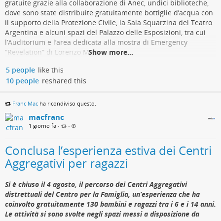
gratuite grazie alla collaborazione di Anec, undici biblioteche,
un avviso su larga scala riguardante l’espansione delle
dove sono state distribuite gratuitamente bottiglie d’acqua con
operazioni iraniane contro acqua, energia e infrastrutture
il supporto della Protezione Civile, la Sala Squarzina del Teatro
governative statunitensi. Tre giorni prima degli attacchi, il
Argentina e alcuni spazi del Palazzo delle Esposizioni, tra cui
gruppo Handala — attribuito al Ministero dell’Intelligence
l’Auditorium e l’area dedicata alla mostra di Emergency
iraniano — aveva pubblicamente minacciato di colpire reti
“Revelation” di Lorenzo Meloni.
Show more...
idriche, elettriche e di trasporto americane, proprio nello stesso
comune.roma.it/web/it/notizia/…
giorno dell’aggiornamento CISA.
5 people
like this
10 people
reshared this
Se vuoi avere altre notizie sulla Capitale, puoi seguire l'account
Secondo i ricercatori di Tenable, il pattern operativo osservato
@roma
in Minnesota è coerente con l’ecosistema CyberAv3ngers,
Se vuoi aprire un nuovo thread, inserisci alla fine del
gruppo collegato al Corpo delle Guardie Rivoluzionarie
Franc Mac
ha ricondiviso questo.
messaggio la menzione all'account
Islamiche che dal 2023 prende sistematicamente di mira le
[@roma]
macfranc
infrastrutture idriche statunitensi e sanzionato dal Tesoro USA
(https://citiverse.it/category/13/roma)@citiverse.it
1 giorno fa
•
•
nel febbraio 2024. Il contesto geopolitico è quello di un conflitto
armato aperto tra Stati Uniti e Iran, iniziato il 28 febbraio 2026
Roma Capitale | "Il grande freddo", rifugi climatici
Conclusa l’esperienza estiva dei Centri
e proseguito con un cessate il fuoco entrato in vigore ad aprile:
culturali fino al 14 agosto
Aggregativi per ragazzi
le operazioni cyber iraniane contro le infrastrutture critiche
americane sono continuate e si sono intensificate da allora.
Prorogata l'iniziativa ad accesso gratuito contro le ondate di calore.
Si è chiuso il 4 agosto, il percorso dei Centri Aggregativi
Gli inquirenti stanno però valutando anche un’ipotesi più
Roma Capitale
distrettuali del Centro per la Famiglia, un’esperienza che ha
inquietante: che chi ha condotto l’attacco abbia
coinvolto gratuitamente 130 bambini e ragazzi tra i 6 e i 14 anni.
deliberatamente riutilizzato tattiche, strumenti e infrastruttura
Le attività si sono svolte negli spazi messi a disposizione da
associati agli attori iraniani per costruire un’operazione false