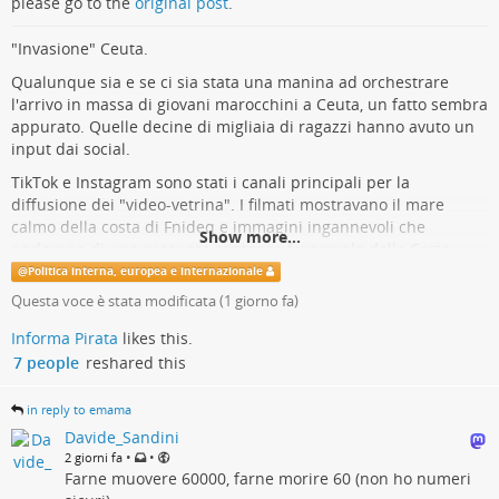
please go to the
original post
.
Romania e Slovacchia».
#
politica
#
informazione
#
querelebavaglio
#
slapp
"Invasione" Ceuta.
editoria.tv/lue-apre-una-lette…
Qualunque sia e se ci sia stata una manina ad orchestrare
l'arrivo in massa di giovani marocchini a Ceuta, un fatto sembra
L'Ue apre una lettera di infrazione all'Italia sulle
appurato. Quelle decine di migliaia di ragazzi hanno avuto un
querele bavaglio - Editoria.tv
input dai social.
TikTok e Instagram sono stati i canali principali per la
L’Ue sanziona l’Italia sulle querele bavaglio. Non aver fatto granché per
diffusione dei "video-vetrina". I filmati mostravano il mare
impedire di utilizzare lo strumento della denuncia finalizzata solo a
calmo della costa di Fnideq e immagini ingannevoli che
intimorire i giornalisti ci costa una procedura di infrazione. Un problema,
Show more...
parlavano di una presunta sentenza favorevole della Corte
questo, che è serissimo.
Suprema spagnola.
@
Politica interna, europea e internazionale
Luca Esposito (Editoria.tv)
Questa voce è stata modificata (
1 giorno fa
)
WhatsApp e Facebook sono stati utilizzati per il coordinamento
logistico rapido e per rilanciare le fake news sulla sospensione
Informa Pirata
likes this.
dei controlli della polizia di frontiera.
7 people
reshared this
FAKE FAKE E FAKE
in reply to emama
Abbiamo visto così l'incredibile potere di manipolare le masse
Davide_Sandini
con fake più o meno costruite ad arte e sollevare una crisi
•
•
2 giorni fa
diplomatica tra Stati alleati.
Farne muovere 60000, farne morire 60 (non ho numeri
Una manipolazione che questa volta è stata palese ed in grado