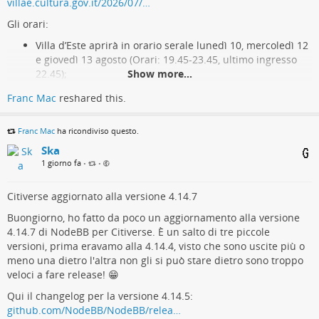
villae.cultura.gov.it/2026/07/…
Un dettaglio da non sottovalutare riguarda i fornitori di servizi
Gli orari:
gestiti: l’avviso FBI segnala che configurazioni di rete replicate
da uno stesso managed service provider su più clienti possono
Villa d’Este aprirà in orario serale lunedì 10, mercoledì 12
moltiplicare il successo di un singolo attacco su decine di
e giovedì 13 agosto (Orari: 19.45-23.45, ultimo ingresso
impianti diversi — un rischio di supply chain che le utility
22.45);
Show more...
idriche, spesso piccole e con personale IT limitato o assente,
Villa Adriana sabato 15 agosto, proprio nella serata di
Franc Mac
reshared this.
raramente hanno la capacità di verificare da sole.
Ferragosto, e sabato 29 agosto (Orari: 19.30-23.30, ultimo
ingresso 22.30);
Indicatori tecnici e riferimenti
il Santuario di Ercole Vincitore sarà visitabile sabato 1 e
Franc Mac
ha ricondiviso questo.
sabato 8 agosto (19.00-23.00, ultimo ingresso 22.00).
Ska
Dispositivi presi di mira:

1 giorno fa
•
•
Gli ingressi serali sono previsti con il biglietto ordinario e
Rockwell Automation Allen-Bradley MicroLogix 1100 
possono anche essere utilizzati gli abbonamenti “Villæ 365” e
(PLC)

Villæ Pass”.
Citiverse aggiornato alla versione 4.14.7
Rockwell Automation Allen-Bradley MicroLogix 1400 
(PLC)

Buongiorno, ho fatto da poco un aggiornamento alla versione
Le aperture serali di agosto nelle VILLÆ di Tivoli. -
4.14.7 di NodeBB per Citiverse. È un salto di tre piccole
Tecnica osservata:

Villa Adriana e Villa d'Este
versioni, prima eravamo alla 4.14.4, visto che sono uscite più o
Accesso remoto diretto a PLC esposti su internet

meno una dietro l'altra non gli si può stare dietro sono troppo
Modifica di IP e password del dispositivo

Le aperture serali di agosto 2026 nelle VILLÆ di Tivoli (Roma). Villa
veloci a fare release! 😁
Alterazione dei file di progetto / logica ladder 
Adriana, Villa d'Este e Santuario di Ercole Vincitore.
("ladder logic discrepancies")

Qui il changelog per la versione 4.14.5:
Annamaria Stefani (Villa Adriana e Villa d'Este)
Soppressione di allarmi e monitoraggio

github.com/NodeBB/NodeBB/relea…