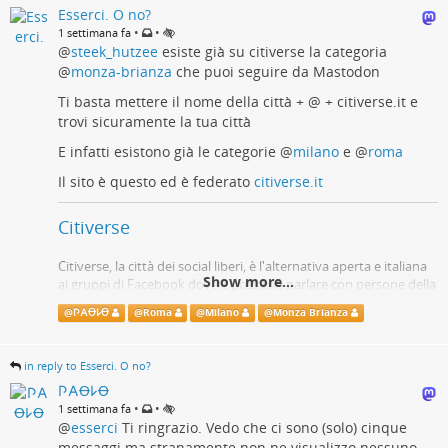
Esserci. O no?
•
•
1 settimana fa
@
steek_hutzee
esiste già su citiverse la categoria
@
monza-brianza
che puoi seguire da Mastodon
Ti basta mettere il nome della città + @ + citiverse.it e
trovi sicuramente la tua città
E infatti esistono già le categorie
@
milano
e
@
roma
Il sito è questo ed è federato
citiverse.it
Citiverse
Citiverse, la città dei social liberi, è l'alternativa aperta e italiana
Show more...
ai gruppi di Facebook dove è possibile parlare con persone della
tua città o della tua tua organizzazione.
@
𐌐𐌀Ꝋ𐌋Ꝋ
@
Roma
@
Milano
@
Monza Brianza
Citiverse
in reply to Esserci. O no?
𐌐𐌀Ꝋ𐌋Ꝋ
•
•
1 settimana fa
@
esserci
Ti ringrazio. Vedo che ci sono (solo) cinque
messaggi ma stranamente non ne visualizzo nessuno.