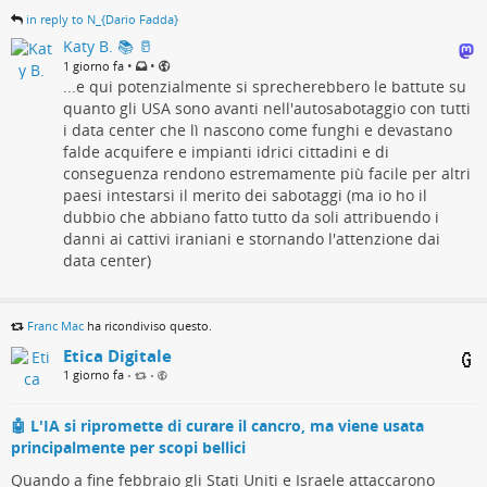
Acqua sotto attacco: come hacker legati all’Iran
in reply to N_{Dario Fadda}
hanno tentato di contaminare le reti idriche di
Katy B. 📚 🥛
sette stati USA
•
•
1 giorno fa
...e qui potenzialmente si sprecherebbero le battute su
quanto gli USA sono avanti nell'autosabotaggio con tutti
Si parla di:
i data center che lì nascono come funghi e devastano
Toggle
falde acquifere e impianti idrici cittadini e di
Non un semplice blackout digitale, ma un tentativo — riuscito
conseguenza rendono estremamente più facile per altri
solo in parte — di trasformare un attacco informatico in
paesi intestarsi il merito dei sabotaggi (ma io ho il
un’emergenza sanitaria pubblica. FBI ed EPA hanno confermato
dubbio che abbiano fatto tutto da soli attribuendo i
che, dal 27 luglio 2026, impianti idrici e fognari di almeno sette
danni ai cattivi iraniani e stornando l'attenzione dai
stati americani sono stati colpiti da intrusioni coordinate contro
data center)
controllori industriali esposti su internet. Un memo delle forze
dell’ordine del Minnesota, il primo stato a rendere pubblico
l’incidente, è ancora più esplicito sul movente: l’obiettivo
Franc Mac
ha ricondiviso questo.
dichiarato degli attaccanti non era interrompere il servizio, ma
Etica Digitale
contaminare l’acqua potabile.
1 giorno fa
•
•
Cosa è successo nel weekend del 26-
🤖 L'IA si ripromette di curare il cancro, ma viene usata
27 luglio
principalmente per scopi bellici
Quando a fine febbraio gli Stati Uniti e Israele attaccarono