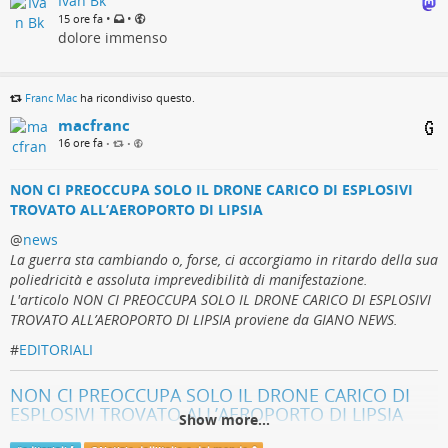
Ivan Bk
•
•
15 ore fa
dolore immenso
Franc Mac
ha ricondiviso questo.
macfranc
16 ore fa
•
•
NON CI PREOCCUPA SOLO IL DRONE CARICO DI ESPLOSIVI
TROVATO ALL’AEROPORTO DI LIPSIA
@
news
La guerra sta cambiando o, forse, ci accorgiamo in ritardo della sua
poliedricità e assoluta imprevedibilità di manifestazione.
L'articolo NON CI PREOCCUPA SOLO IL DRONE CARICO DI ESPLOSIVI
TROVATO ALL’AEROPORTO DI LIPSIA proviene da GIANO NEWS.
#
EDITORIALI
NON CI PREOCCUPA SOLO IL DRONE CARICO DI
ESPLOSIVI TROVATO ALL’AEROPORTO DI LIPSIA
Show more...
Umberto Rapetto (GIANO NEWS)