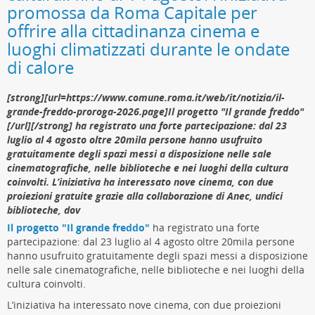
promossa da Roma Capitale per
privati o linee fognarie — può risucchiare quei contaminanti
all’interno del sistema attraverso giunti o crepe nelle tubature,
offrire alla cittadinanza cinema e
lo stesso principio fisico di una cannuccia. La pericolosità
luoghi climatizzati durante le ondate
dell’attacco sta nella combinazione di due capacità simultanee:
di calore
manipolare i PLC per abbassare la pressione, e allo stesso
tempo sopprimere gli allarmi che dovrebbero avvisare gli
operatori del calo, lasciandoli con dashboard apparentemente
[strong][url=https://www.comune.roma.it/web/it/notizia/il-
normali mentre il sistema fisico è già in stato non sicuro.
grande-freddo-proroga-2026.page]Il progetto "Il grande freddo"
[/url][/strong] ha registrato una forte partecipazione: dal 23
Nessuna contaminazione è stata confermata: il Dipartimento
luglio al 4 agosto oltre 20mila persone hanno usufruito
della Salute del Minnesota ha dichiarato che la qualità
gratuitamente degli spazi messi a disposizione nelle sale
dell’acqua non è stata compromessa in nessuno degli impianti
cinematografiche, nelle biblioteche e nei luoghi della cultura
colpiti e non sono state emesse ordinanze di bollitura a livello
coinvolti. L’iniziativa ha interessato nove cinema, con due
statale.
proiezioni gratuite grazie alla collaborazione di Anec, undici
Chi c’è dietro: Iran, CyberAv3ngers e
biblioteche, dov
Il progetto "Il grande freddo"
ha registrato una forte
l’ipotesi false flag
partecipazione: dal 23 luglio al 4 agosto oltre 20mila persone
hanno usufruito gratuitamente degli spazi messi a disposizione
nelle sale cinematografiche, nelle biblioteche e nei luoghi della
Gli investigatori federali ritengono probabile il coinvolgimento
cultura coinvolti.
di attori legati all’Iran, sebbene l’attribuzione non sia
confermata. Il tempismo è indicativo: gli attacchi in Minnesota
L’iniziativa ha interessato nove cinema, con due proiezioni
sono iniziati quattro giorni dopo che la CISA aveva aggiornato