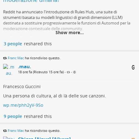
'Ripe for accidents': Families fume at Trump as
Reddit ha annunciato l'introduzione di Rules Hub, una suite di
ship doctor warns sailors may go insane
strumenti basata su modelli linguistici di grandi dimensioni (LLM)
destinata a sostituire progressivamente le funzioni di Automod per la
Families of sailors and Marines aboard the USS Abraham Lincoln are
moderazione contestuale delle community.
raising urgent concerns about deteriorating conditions on the aircraft
Show more...
carrier, which has now spent nine months at sea and five consecutive
Hardware Upgrade
months in combat operations.
3 people
reshared this
Travis Gettys (Raw Story)
Franc Mac
ha ricondiviso questo.
.mau.
18 ore fa (Ricevuto 15 ore fa)
•
•
Francesco Guccini
Una persona di cultura, al di là delle sue canzoni.
wp.me/phh2yV-9So
9 people
reshared this
Franc Mac
ha ricondiviso questo.