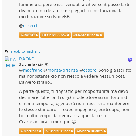
fammelo sapere e iscrivendoti a citiverse.it posso farti
diventare moderatore e spiegarti come funziona la
moderazione su NodeBB
@
esserci
@
𐌐𐌀Ꝋ𐌋Ꝋ
@
Esserci. O no?
@
Monza Brianza
in reply to macfranc
𐌐𐌀Ꝋ𐌋Ꝋ
•
•
3 giorni fa
@
macfranc
@
monza-brianza
@
esserci
Sono già iscritto
ma nonostante ciò non riesco a vedere nessun post.
Davvero strano...
A parte questo, ti ringrazio per l'opportunità ma devo
declinare l'offerta. Ero già moderatore su un forum di
cinema tempo fa; oggi però non riuscirei a mantenere
lo stesso standard. Troppo impegno e, purtroppo, non
ho molto tempo da dedicare a questa cosa.
Grazie ancora comunque 🙂
@
macfranc
@
Esserci. O no?
@
Monza Brianza