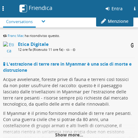
Friendica
Toggle
Entra
navigation
Menzione
Conversations
Franc Mac
ha ricondiviso questo.
Etica Digitale
12 ore fa (Ricevuto 11 ore fa)
•
•
🧪 L'estrazione di terre rare in Myanmar è una scia di morte e
distruzione
Acque avvelenate, foreste prive di fauna e terreni così tossici
da non poter usufruire del raccolto: questo è il paesaggio
lasciato dalle trivellazioni in Myanmar per l'estrazione delle
terre rare pesanti - risorse sempre più richieste dal mercato
tecnologico, da quello delle armi e dalle rinnovabili.
Il Myanmar è il primo fornitore mondiale di terre rare pesanti.
Con una guerra civile che si potrae da 80 anni, una
costellazione di gruppi armati e alti livelli di corruzione, il
mercato rientra in un'ampia zona grigia dove non esistono
Show more...
registri pubblici e dove i siti di estrazione sono così protetti che