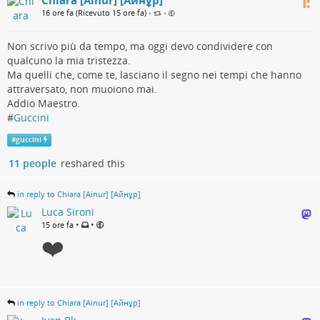
Chiara [Ainur] [Айнұр]
16 ore fa (Ricevuto 15 ore fa)
•
•
Non scrivo più da tempo, ma oggi devo condividere con
qualcuno la mia tristezza.
Ma quelli che, come te, lasciano il segno nei tempi che hanno
attraversato, non muoiono mai.
Addio Maestro.
#
Guccini
#
guccini
11 people
reshared this
in reply to Chiara [Ainur] [Айнұр]
Luca Sironi
•
•
15 ore fa
❤️
in reply to Chiara [Ainur] [Айнұр]