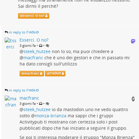
Sai dirmi il perché?
@
Esserci. O no?
in reply to 𐌐𐌀Ꝋ𐌋Ꝋ
Esserci. O no?
•
•
3 giorni fa
@
steek_hutzee
non lo so, ma puoi chiedere a
@
macfranc
che è uno dei gestori e che in passato mi
ha dato consigli sull'utilizzo
@
macfranc
@
𐌐𐌀Ꝋ𐌋Ꝋ
in reply to 𐌐𐌀Ꝋ𐌋Ꝋ
macfranc
•
•
3 giorni fa
@
steek_hutzee
io da mastodon.uno ne vedo quattro
sotto
@
monza-brianza
ma sappi che i gruppi
Activitypub ti mostrano con certezza solo i post
pubblicati dopo che hai iniziato a seguire il gruppo.
Se poi ti interessa moderare il gruppo "Monza Brienza"