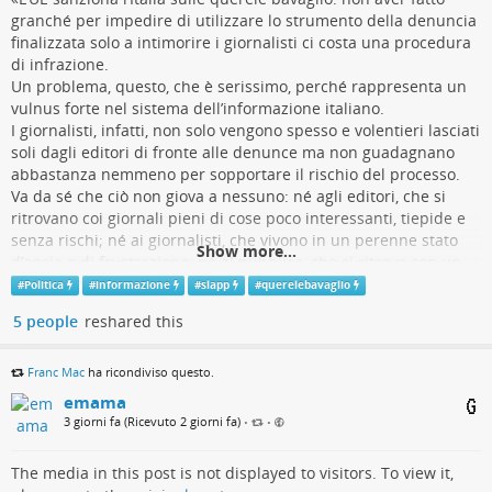
l'ultima città italiana prima di addentrarsi nella valle
granché per impedire di utilizzare lo strumento della denuncia
dell'Adige-Isarco, ossia il corridoio principale tra l'Italia e
finalizzata solo a intimorire i giornalisti ci costa una procedura
la Germania).
di infrazione.
Un problema, questo, che è serissimo, perché rappresenta un
La biblioteca Capitolare non è solo un cimitero di libri
vulnus forte nel sistema dell’informazione italiano.
antichi, ma una staffetta generazionale e un luogo dove
I giornalisti, infatti, non solo vengono spesso e volentieri lasciati
le persone hanno rischiato (a volte hanno letteralmente
soli dagli editori di fronte alle denunce ma non guadagnano
rischiato la vita) per consegnarci un pezzo di memoria
abbastanza nemmeno per sopportare il rischio del processo.
del mondo antico.
Va da sé che ciò non giova a nessuno: né agli editori, che si
ritrovano coi giornali pieni di cose poco interessanti, tiepide e
senza rischi; né ai giornalisti, che vivono in un perenne stato
Show more...
d’ansia e di frustrazione; né al pubblico, che si ritrova con un
pericolo forte in materia d'informazione e di pluralismo.
#
Politica
#
informazione
#
slapp
#
querelebavaglio
L’UE, pertanto, ha inviato una lettera al governo, che adesso ha
5 people
reshared this
due mesi di tempo per rispondere ai rilievi di Bruxelles e
dimostrare di aver fatto ciò che è giusto e necessario per
tutelare i giornalisti e, con essi, il diritto dei cittadini a
Franc Mac
ha ricondiviso questo.
un’informazione autorevole e, soprattutto, libera, innanzitutto
emama
da condizionamenti e minacce.
3 giorni fa (Ricevuto 2 giorni fa)
•
•
Lettere di infrazione sono state inviate anche a Bulgaria,
Repubblica Ceca, Germania, Irlanda, Grecia, Spagna,
The media in this post is not displayed to visitors. To view it,
Lussemburgo, Ungheria, Paesi Bassi, Austria, Portogallo,