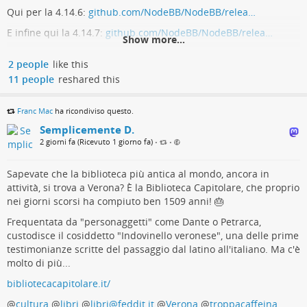
Attore sospettato:

Qui per la 4.14.6:
github.com/NodeBB/NodeBB/relea…
CyberAv3ngers / cluster IRGC-CEC (attribuzione non 
E infine qui la 4.14.7:
github.com/NodeBB/NodeBB/relea…
confermata da FBI)

Show more...
Possibile operazione false flag in corso di verifi
ca

Release v4.14.5 · NodeBB/NodeBB
2 people
like this
11 people
reshared this
Riferimenti ufficiali:

Release build (patch) of NodeBB @ 2026-07-31T20:43:52.125Z v4.14.5
FBI/EPA PSA - Malicious Cyber Actors Targeting Wat
(2026-07-31) Bug Fixes auth: clear session info when switching users in
er and Wastewater Sector PLCs

Franc Mac
ha ricondiviso questo.
doLogin (bc206f6) clear session info when switching user...
CISA Advisory AA26-097A (campagna ICS legata all'I
Semplicemente D.
ran)
GitHub
2 giorni fa (Ricevuto 1 giorno fa)
•
•
Sapevate che la biblioteca più antica al mondo, ancora in
attività, si trova a Verona? È la Biblioteca Capitolare, che proprio
nei giorni scorsi ha compiuto ben 1509 anni! 🎂
Frequentata da "personaggetti" come Dante o Petrarca,
custodisce il cosiddetto "Indovinello veronese", una delle prime
testimonianze scritte del passaggio dal latino all'italiano. Ma c'è
molto di più...
bibliotecacapitolare.it/
@
cultura
@
libri
@
libri@feddit.it
@
Verona
@
troppacaffeina