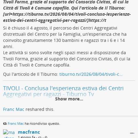
Tivoli Forma, grazie al supporto del Consorzio Civitas, di cui la
flag, capace di alimentare tensioni tra Washington e Teheran in
Città di Tivoli è Comune capofila. Qui l'articolo de Il Tiburno:
un momento in cui i due paesi sono già in conflitto aperto.
[url=https://tiburno.tv/2026/08/04/tivoli-conclusa-lesperienza-
Nessuna attribuzione formale è stata effettuata; nessuna
estiva-dei-centri-aggregativi-per-ragazzi/]https://t
accusa è stata mossa.
Si è chiuso il 4 agosto, il percorso dei Centri Aggregativi
Uno scontro politico, un problema
distrettuali del Centro per la Famiglia, un’esperienza che ha
strutturale
coinvolto gratuitamente 130 bambini e ragazzi tra i 6 e i 14
anni.
Le attività si sono svolte negli spazi messi a disposizione da
La vicenda ha acceso anche uno scontro politico interno: il
Tivoli Forma, grazie al supporto del Consorzio Civitas, di cui la
presidente Trump ha respinto pubblicamente l’attribuzione
Città di Tivoli è Comune capofila.
all’Iran, attribuendo la responsabilità alla “grossolana
Qui l'articolo de Il Tiburno:
tiburno.tv/2026/08/04/tivoli-c…
incompetenza” del Minnesota e del governatore democratico
Tim Walz. Walz ha risposto puntando il dito contro i tagli
TIVOLI - Conclusa l'esperienza estiva dei Centri
imposti dall’amministrazione Trump alla CISA, che secondo
Aggregativi per ragazzi - Tiburno Tv
TechCrunch ha perso circa un terzo del proprio organico,
Show more...
incluso lo smantellamento della sua iniziativa anti-
Si è chiuso oggi 4 agosto, il percorso dei Centri Aggregativi distrettuali
ransomware. Al di là della disputa politica, il problema
Franc Mac
reshared this.
del Centro per la Famiglia, un’esperienza che ha coinvolto gratuitamente
strutturale resta: un’indagine EPA del 2024 ha rilevato che il
130 bambini e ragazzi tra i 6 e i 14 anni.
70% dei sistemi idrici ispezionati dal 2023 non rispettava gli
Franc Mac
ha ricondiviso questo.
redazione redazione (Tiburno Tv)
obblighi di valutazione del rischio previsti dall’America’s Water
macfranc
Infrastructure Act, e un successivo rapporto dell’Inspector
1 giorno fa
•
•