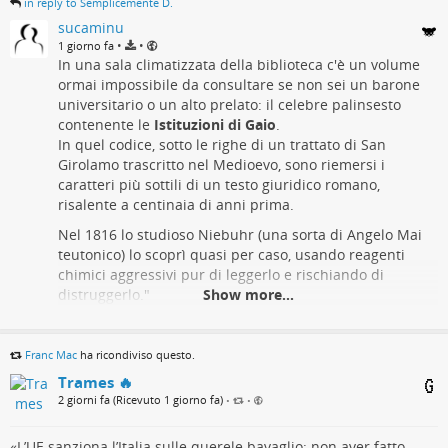
in reply to Semplicemente D.
sucaminu
•
•
1 giorno fa
In una sala climatizzata della biblioteca c'è un volume
ormai impossibile da consultare se non sei un barone
universitario o un alto prelato: il celebre palinsesto
contenente le
Istituzioni di Gaio
.
In quel codice, sotto le righe di un trattato di San
Girolamo trascritto nel Medioevo, sono riemersi i
caratteri più sottili di un testo giuridico romano,
risalente a centinaia di anni prima.
Nel 1816 lo studioso Niebuhr (una sorta di Angelo Mai
teutonico) lo scoprì quasi per caso, usando reagenti
chimici aggressivi pur di leggerlo e rischiando di
distruggerlo."
Show more...
Durante i bombardamenti del 1945 che rasero al suolo
metà della biblioteca, il manoscritto non era lì, perché il
Franc Mac
ha ricondiviso questo.
monsignore dell'epoca lo aveva caricato a spalla dentro
Trames 🔥
una sacca di tela insieme ai codici più preziosi,
2 giorni fa (Ricevuto 1 giorno fa)
•
•
portandolo a piedi in una canonica di campagna per
salvarlo dalla concreta possibilità dei bombardamenti
(Verona infatti era uno snodo strategico perché è
«L’UE sanziona l’Italia sulle querele bavaglio: non aver fatto