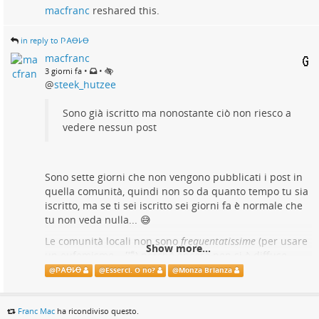
macfranc
reshared this.
in reply to 𐌐𐌀Ꝋ𐌋Ꝋ
macfranc
•
•
3 giorni fa
@
steek_hutzee
Sono già iscritto ma nonostante ciò non riesco a
vedere nessun post
Sono sette giorni che non vengono pubblicati i post in
quella comunità, quindi non so da quanto tempo tu sia
iscritto, ma se ti sei iscritto sei giorni fa è normale che
tu non veda nulla... 😅
Le comunità locali non sono
frequentatissime
(per usare
Show more...
un eufemismo... 🤣) perché ancora non si è diffuso
correttamente il messaggio della loro esistenza
@
𐌐𐌀Ꝋ𐌋Ꝋ
@
Esserci. O no?
@
Monza Brianza
@
monza-brianza
@
esserci
Franc Mac
ha ricondiviso questo.