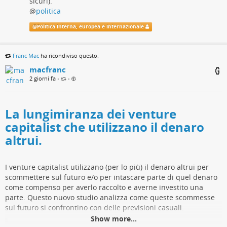
sicuri).
di muovere 50-70 mila persone.
@
politica
Forse una briciola rispetto ai milioni di individui che tutti i
@
Politica interna, europea e internazionale
giorni H24 sono/siamo eterodiretti nella rete, senza che ce ne
rendiamo conto.
Franc Mac
ha ricondiviso questo.
#
ceutaemelilla
#
ceutacrisi
#
socialmedia
#
manipolazioneutenti
macfranc
@
politica
2 giorni fa
•
•
La lungimiranza dei venture
capitalist che utilizzano il denaro
altrui.
I venture capitalist utilizzano (per lo più) il denaro altrui per
scommettere sul futuro e/o per intascare parte di quel denaro
come compenso per averlo raccolto e averne investito una
parte. Questo nuovo studio analizza come queste scommesse
sul futuro si confrontino con delle previsioni casuali.
Show more...