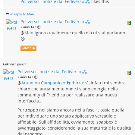
Poliverso - notizie dal Fediverso ⁂
likes this.
informapirata.it/2023/03/27/ti…
Vogliamo far diventare Citiverse
un'alternativa ai gruppi
in reply to Man
Facebook
, ma per farlo
abbiamo bisogno che sia una
comunità attiva:
Poliverso - notizie dal Fediverso ⁂
Tips Mastodon: come usare i gruppi/forum
Se la discussione è scarsa, nessuno prenderà in considerazione
•
2 anni fa
Friendica e le comunità Lemmy - informapirata
@
Man
ignoro totalmente quello di cui stai parlando...
citiverse.it! Quindi:
😅
informapirata
1) seguite le comunità e partecipate alle discussioni con il
vostro account federato
@
Man
2) se volete una nuova comunità, chiedetecela
3) e se volete iscrivervi al forum, in questa fase, dobbiamo
Unknown parent
inviarvi l'invito via email
Poliverso - notizie dal Fediverso ⁂
•
2 anni fa
@
Antonino Campaniolo 👣 :birra:
sì, Infatti mi sembra
Citiverse
chiaro che attualmente non ci siano energie nella
community di Friendica per realizzare una nuova
Citiverse, la città dei social liberi, è l'alternativa aperta e italiana ai gruppi
interfaccia...
di Facebook dove è possibile parlare con persone della tua città o della
Purtroppo noi siamo ancora nella fase 1, ossia quella
tua tua organizzazione.
per individuare uno strato applicativo versatile e
Citiverse
affidabile. Sull'affidabilità, ovviamente, soapbox è
avvantaggiato, considerando la sua maturità e la qualità
del prodotto.