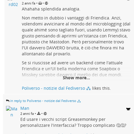
maniera specifica al solo progetto
•
•
2 anni fa
Friendica è un software eccezionale nel quale c'è tutto
feddit.it, puoi offrire un contributo
Ahahaha splendida analogia.
o quasi, ma è chiaramente stato realizzato da
@
gruppi-e-associazioni
economico di sostegno al
sviluppatori eccezionali che tuttavia mancavano di
Non metto in dubbio i vantaggi di Friendica. Anzi,
-
@
fiab-l-aquila
una cultura adeguata nella gestione di prodotto.
manutenzione dei server
a questa
volendomi avvicinare al mondo del microblogging (dal
-
@
neverland
quale ahimé sono tagliato fuori, usando Lemmy) stavo
Friendica sembra essere stato sviluppato Per esaudire
pagina Liberapay
-
@
vegan-city
giusto pensando di aprirmi un'istanza con Friendica,
tutti ma proprio tutti i desideri di tutti i potenziali
-
@
addio-big-tech
piuttosto che Mastodon. Però personalmente trovo
utenti...
Grazie di cuore ❤
-
@
browser
l'UI davvero DAVVERO brutta, è ciò che finora mi ha
-
@
metaland
In pratica, si è voluto realizzare un gigantesco e
ko-fi.com/poliverso
allontanato dal provarlo.
-
@
localhost
potentissimo Mecha modulare come Voltron
Se si riuscisse ad avere un backend come l'attuale
-
@
googlelandia
Buy Poliverso a Coffee. ko-fi.com/poliverso
Friendica e un'UI bella moderna come Soapbox o
-
@
amazon-ia
Misskey sarebbe davvero il meglio dei due mondi.
Show more...
Become a supporter of Poliverso today! ❤️ Ko-fi lets you support the
Purtuttavia il risultato estetico ed ergonomico è stato
creators you love with no fees on donations.
4) ALTRO
Poliverso - notizie dal Fediverso ⁂
likes this.
più simile a uno di quei mostri Goffi e dimenticabili
Ko-fi
che venivano spediti a ogni puntata per sconfiggere il
robottone protagonista...😁 😄 🤣
in reply to Poliverso - notizie dal Fediverso ⁂
@
test
informapirata
Man
2023-03-27 11:39:57
•
•
2 anni fa
Ed usare i vecchi script Greasemonkey per
DI COSA ABBIAMO BISOGNO
personalizzare l'interfaccia? Troppo complicato 🤔🤔?
Sei un utente Mastodon e vorresti usare i gruppi/forum
Friendica e le comunità Lemmy? Allora questa guida fa per te!