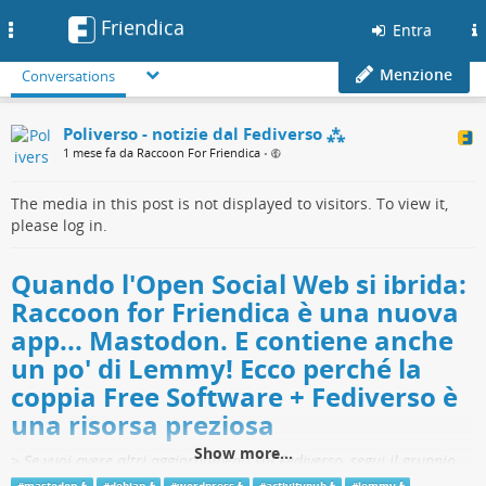
Friendica
Toggle
Entra
navigation
Menzione
Conversations
Poliverso - notizie dal Fediverso ⁂
1 mese fa da Raccoon For Friendica
•
The media in this post is not displayed to visitors. To view it,
please log in.
Quando l'Open Social Web si ibrida:
Raccoon for Friendica è una nuova
app... Mastodon. E contiene anche
un po' di Lemmy! Ecco perché la
coppia Free Software + Fediverso è
una risorsa preziosa
Show more...
>
Se vuoi avere altri aggiornamenti sul Fediverso, segui il gruppio
@
Che succede nel Fediverso?
dal tuo account e se vuoi aprire nuove